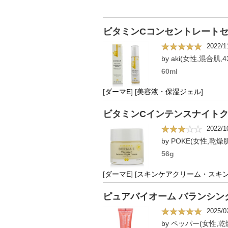
ビタミンCコンセントレート
2022/1
by aki(女性,混合肌,4
60ml
[
ダーマE
]
[
美容液・保湿ジェル
]
ビタミンCインテンスナイト
2022/1
by POKE(女性,乾燥
56g
[
ダーマE
]
[
スキンケアクリーム・スキ
ピュアバイオーム バランシン
2025/0
by ペッパー(女性,乾