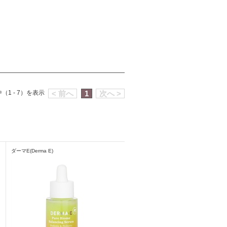
（1 - 7）を表示
< 前へ
1
次へ >
ダーマE(Derma E)