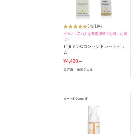
5点
(1件)
ビタミンCの力を安定濃縮でお肌にお届
け♪
ビタミンCコンセントレートセラ
ム
¥4,420～
美容液・保湿ジェル
ダーマE(Derma E)