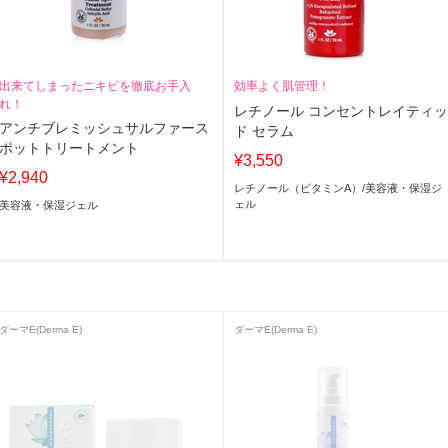
出来てしまったニキビを徹底お手入
効率よく肌管理！
れ！
レチノール コンセントレイティ
アンチブレミッシュサルファース
ド セラム
ポットトリートメント
¥3,550
¥2,940
レチノール（ビタミンA）
/
美容液・保湿ジ
ェル
美容液・保湿ジェル
ダーマE(Derma E)
ダーマE(Derma E)