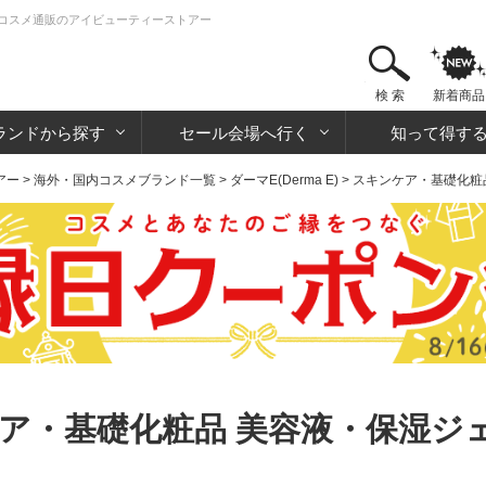
粧品・コスメ通販のアイビューティーストアー
検 索
新着商品
ランドから探す
セール会場へ行く
知って得す
アー
>
海外・国内コスメブランド一覧
>
ダーマE(Derma E)
>
スキンケア・基礎化粧
ケア・基礎化粧品 美容液・保湿ジ