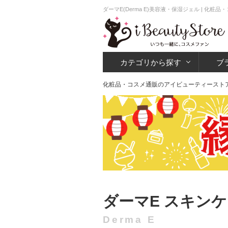
ダーマE(Derma E)美容液・保湿ジェル | 化
カテゴリから探す
ブ
化粧品・コスメ通販のアイビューティースト
ダーマE スキン
Derma E