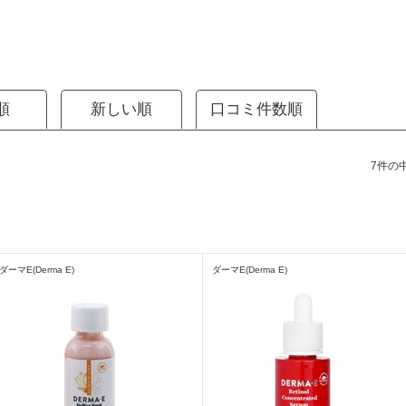
順
新しい順
口コミ件数順
7件の中
ダーマE(Derma E)
ダーマE(Derma E)