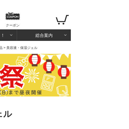
クーポン
る！
総合案内
品
> 美容液・保湿ジェル
ェル