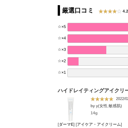
厳選口コミ
4.
☆
×
5
☆
×
4
☆
×
3
☆
×
2
☆
×
1
ハイドレイティングアイクリ
2022/0
by y(女性,敏感肌)
14g
[
ダーマE
]
[
アイケア・アイクリーム
]