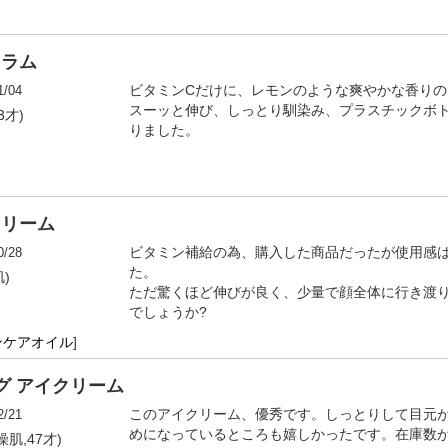
セラム
1/04
ビタミンCだけに、レモンのような爽やかな香り
スーッと伸び、しっとり馴染み、プラスチックボ
3才)
りました。
クリーム
0/28
ビタミン補給の為、購入した商品だったが使用感
た。
肌)
ただ驚くほど伸びが良く、少量で顔全体に行き渡
でしょうか?
ンケアオイル
]
グ アイクリーム
2/21
このアイクリーム、優秀です。しっとりして目元
めになっているところも嬉しかったです。在庫数
燥肌,47才)