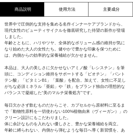
商品説明
使用方法
主要成分
世界中で圧倒的な支持を集める名作インナーケアブランドから、
現代女性のビューティサイクルを徹底研究した待望の新作が登場
しました。
年齢とともに、ハリやツヤ、全体的なボリューム感の維持が気に
なり始めた大人の女性たち。健やかで豊かな印象を保つために
は、内側からの効率的な栄養補給が欠かせません。
本品は、大人の美しさに欠かせないアミノ酸「L-シスチン」を筆
頭に、コンディション維持をサポートする「ビオチン」「パント
テン酸」「ビタミンB1」「葉酸」を配合。加えて、女性に不足し
がちな必須ミネラル「亜鉛」や「鉄」をブランド独自の理想的な
バランスで凝縮した“美のマルチ栄養処方”です。
毎日欠かさず飲むものだからこそ、カプセルから原材料に至るま
で「動物性原料を一切使わない100%植物由来（ヴィーガン）」の
クリーン設計にもこだわりました。
体に余計なものを入れない優しさと、豊かな栄養補給を両立。
年齢に縛られない、内側から弾むような毎日へ導く新習慣を、あ