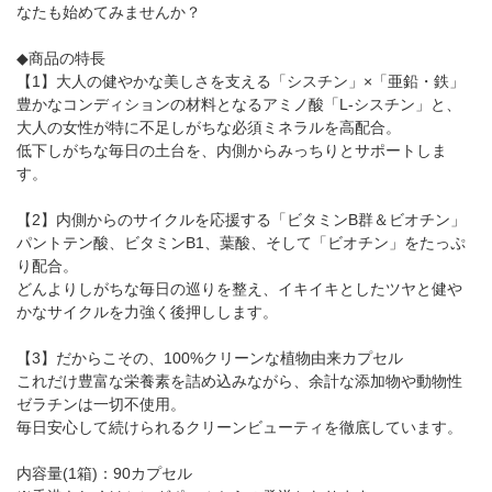
なたも始めてみませんか？
◆商品の特長
【1】大人の健やかな美しさを支える「シスチン」×「亜鉛・鉄」
豊かなコンディションの材料となるアミノ酸「L-シスチン」と、
大人の女性が特に不足しがちな必須ミネラルを高配合。
低下しがちな毎日の土台を、内側からみっちりとサポートしま
す。
【2】内側からのサイクルを応援する「ビタミンB群＆ビオチン」
パントテン酸、ビタミンB1、葉酸、そして「ビオチン」をたっぷ
り配合。
どんよりしがちな毎日の巡りを整え、イキイキとしたツヤと健や
かなサイクルを力強く後押しします。
【3】だからこその、100%クリーンな植物由来カプセル
これだけ豊富な栄養素を詰め込みながら、余計な添加物や動物性
ゼラチンは一切不使用。
毎日安心して続けられるクリーンビューティを徹底しています。
内容量(1箱)：90カプセル