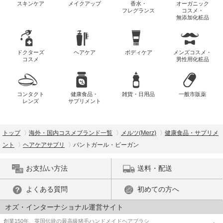
スキンケア
メイクアップ
香水・
オーガニック
フレグランス
コスメ・
無添加化粧品
ドクターズ
ヘアケア
ボディケア
メンズコスメ・
コスメ
男性用化粧品
コンタクト
健康食品・
雑貨・日用品
一般市販薬
レンズ
サプリメント
トップ
海外・国内コスメブランド一覧
メルツ(Merz)
健康食品・サプリメ
ント
ヘアケアサプリ
パントガール・ビーガン
お支払い方法
送料・配送
よくある質問
初めての方へ
オズ・インターナショナル運営サイト
創業150年、英国伝統の最高級猪毛ハンドメイドヘアブラシ