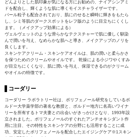
どんよりとした肌印象が気になる方にお勧めの、ナイアシンアミ
ドを配合し、輝くような肌に導くモイスチャライザーです。
パール粒子も配合されており、肌にのせると瞬時に輝きをもたら
し、シミ等肌のダークスポットをレフ版のように目立ちにくくし
ます。（メイクアップ効果による）
ヴェルヴェットのような滑らかなテクスチャーで肌に優しく馴染
んで潤いを与え、なめらかな肌へと導き、メイクアップのノリを
良くします。
スキンケアクリーム・スキンケアオイルは、肌の潤いと柔らかさ
を保つためのクリームやオイルです。 乾燥による小ジワやくすみ
が目立ちにくくなり、肌に潤いを与え、保湿できるのがクリーム
やオイルの特徴です。
コーダリー
コーダリー ラボラトリー社は、ポリフェノール研究をしているボ
ルドー大学薬学部の著名な教授と、ボルドー地方に名高いワイナ
リーを所有するトマ夫妻との出会いがきっかけとなり、1993年設
立されました。ポリフェノールのすぐれたアンチオキシダント作
用に注目、その特性をスキンケアの分野にも活用することに成
功、安定したポリフェノールを配合したエイジングケア※1スキン