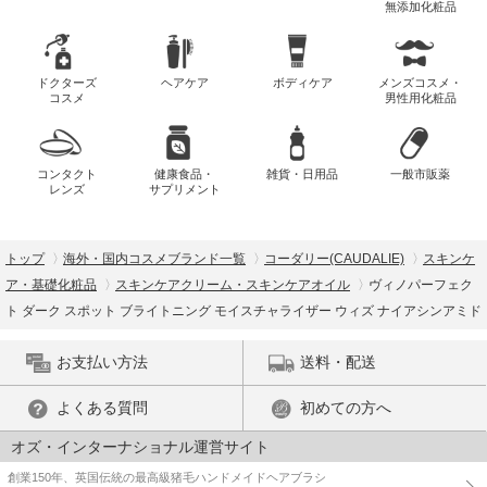
無添加化粧品
ドクターズ
ヘアケア
ボディケア
メンズコスメ・
コスメ
男性用化粧品
コンタクト
健康食品・
雑貨・日用品
一般市販薬
レンズ
サプリメント
トップ
海外・国内コスメブランド一覧
コーダリー(CAUDALIE)
スキンケ
ア・基礎化粧品
スキンケアクリーム・スキンケアオイル
ヴィノパーフェク
ト ダーク スポット ブライトニング モイスチャライザー ウィズ ナイアシンアミド
お支払い方法
送料・配送
よくある質問
初めての方へ
オズ・インターナショナル運営サイト
創業150年、英国伝統の最高級猪毛ハンドメイドヘアブラシ