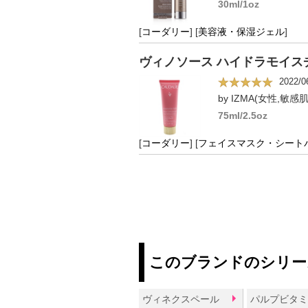
30ml/1oz
[
コーダリー
]
[
美容液・保湿ジェル
]
ヴィノソース ハイドラモイス
2022/0
by IZMA(女性,敏感肌
75ml/2.5oz
[
コーダリー
]
[
フェイスマスク・シート
このブランドのシリー
ヴィネクスペール
パルプビタ