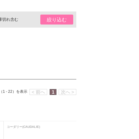
庫切れ含む
絞り込む
1 - 22）を表示
< 前へ
1
次へ >
コーダリー(CAUDALIE)