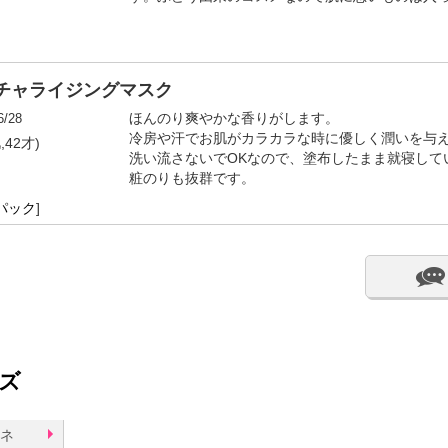
チャライジングマスク
6/28
ほんのり爽やかな香りがします。
冷房や汗でお肌がカラカラな時に優しく潤いを与
,42才)
洗い流さないでOKなので、塗布したまま就寝して
粧のりも抜群です。
パック
]
ズ
ミネ