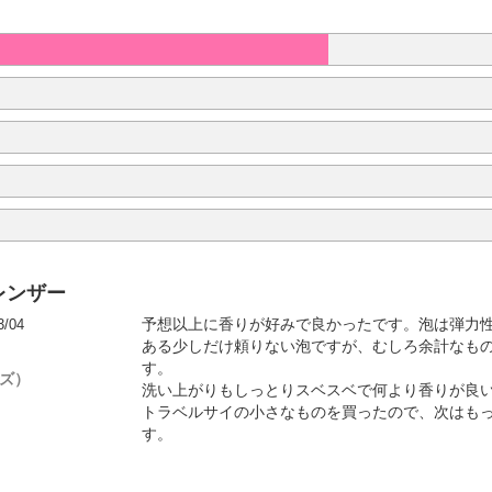
レンザー
3/04
予想以上に香りが好みで良かったです。泡は弾力
ある少しだけ頼りない泡ですが、むしろ余計なも
す。
イズ）
洗い上がりもしっとりスベスベで何より香りが良
トラベルサイの小さなものを買ったので、次はも
す。