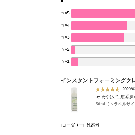
☆
×
5
☆
×
4
☆
×
3
☆
×
2
☆
×
1
インスタントフォーミングク
2020/0
by あや(女性,敏感肌)
50ml（トラベルサ
[
コーダリー
]
[
洗顔料
]