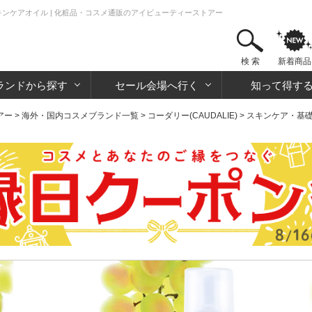
スキンケアオイル | 化粧品・コスメ通販のアイビューティーストアー
検 索
新着商品
ランドから探す
セール会場へ行く
知って得す
アー
>
海外・国内コスメブランド一覧
>
コーダリー(CAUDALIE)
>
スキンケア・基