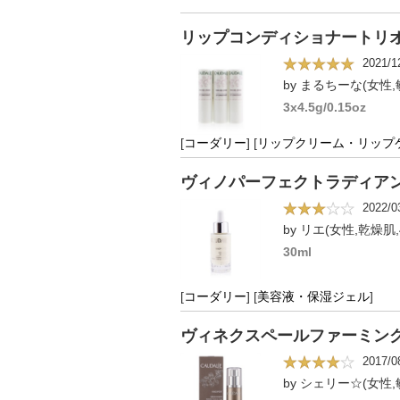
リップコンディショナートリ
2021/1
by まるちーな(女性,
3x4.5g/0.15oz
[
コーダリー
]
[
リップクリーム・リップ
ヴィノパーフェクトラディア
2022/0
by リエ(女性,乾燥肌,
30ml
[
コーダリー
]
[
美容液・保湿ジェル
]
ヴィネクスペールファーミングセラ
2017/0
by シェリー☆(女性,