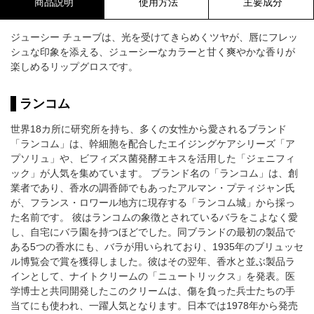
商品説明
使用方法
主要成分
ジューシー チューブは、光を受けてきらめくツヤが、唇にフレッ
シュな印象を添える、ジューシーなカラーと甘く爽やかな香りが
楽しめるリップグロスです。
ランコム
世界18カ所に研究所を持ち、多くの女性から愛されるブランド
「ランコム」は、幹細胞を配合したエイジングケアシリーズ「ア
プソリュ」や、ビフィズス菌発酵エキスを活用した「ジェニフィ
ック」が人気を集めています。 ブランド名の「ランコム」は、創
業者であり、香水の調香師でもあったアルマン・プティジャン氏
が、フランス・ロワール地方に現存する「ランコム城」から採っ
た名前です。 彼はランコムの象徴とされているバラをこよなく愛
し、自宅にバラ園を持つほどでした。同ブランドの最初の製品で
ある5つの香水にも、バラが用いられており、1935年のブリュッセ
ル博覧会で賞を獲得しました。彼はその翌年、香水と並ぶ製品ラ
インとして、ナイトクリームの「ニュートリックス」を発表。医
学博士と共同開発したこのクリームは、傷を負った兵士たちの手
当てにも使われ、一躍人気となります。日本では1978年から発売