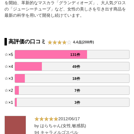
を開始、革新的なマスカラ「グランディオーズ」、大人気グロス
の「ジューシーチューブ」など、女性の美しさを引き出す商品を
最新の科学を用いて開発し続けています。
高評価の口コミ
4.4点(208件)
☆
×
5
131件
☆
×
4
49件
☆
×
3
18件
☆
×
2
7件
☆
×
1
3件
2012/06/17
by はらちゃん(女性,敏感肌)
94 キャラメルゴスペル