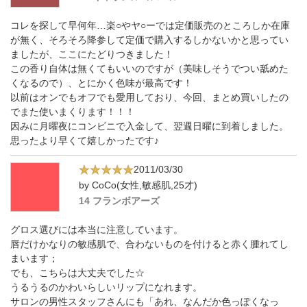
コレを探して早何年…楽○やヤ○ーでは定価販売のところしか在庫
が無く、そろそろ降参して定価で購入するしかないかと思ってい
ましたが、ここにたどりつきました！
この香り自体は無くてもいいのですが（美味しそうでつい舐めた
くなるので）、とにかく色味が最高です！
以前はオンでもオフでも愛用しており、今回、まとめ買いしたの
でまた使いまくります！！！
因みに月曜夜にコンビニで入金して、翌週日曜に到着しました。
思ったより早くて嬉しかったです♪
2011/03/30
by CoCo(女性,敏感肌,25才)
14 フランボアーズ
グロス選びには本当に注意しています。
唇だけかなりの敏感肌で、合わないものを付けると赤く腫れてし
まいます；
でも、こちらは大丈夫でした☆
うるうるのかわいらしいリップになれます。
サロンの男性スタッフさんにも「あれ、なんだか色っぽくなっ