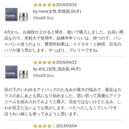
2016/03/16
by mimi(女性,乾燥肌,55才)
15ml/0.5oz
4月から、お値段が上がると聞き、急いで購入しました。お高い商
品なので、米粒大で使用中。結構半年ぐらいは、持つので、バシ
ャバシャ使うのより、費用対効果は、イイカモ！と納得。目元の
ハリが違う気がします。やっぱり、プレリーですね。
2016/04/22
by めむ(女性,混合肌,46才)
15ml/0.5oz
目の下のいわゆるアイバッグのたるみが最大の悩みで、最近はカ
ラスのあしあとも気になり始めました。思い切って高価なアイク
リームを組み入れてみようと購入、完全ではないけどたるみ、し
わが目立たないような気がします。べたべたしなくていいです。
ほうれい線にも使ってみようと思います。
2013/03/04