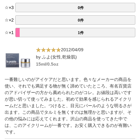
☆
×
3
0件
☆
×
2
0件
☆
×
1
1件
2012/04/09
by ふよ(女性,乾燥肌)
15ml/0.5oz
一番難しいのがアイケアだと思います。色々なメーカーの商品を
使い、それでも満足する物が無く諦めていたところ、有名百貨店
のアドバイザーの方から薦められたのがコレ。お値段は高いです
が思い切って使ってみました。初めて効果を感じられるアイクリ
ームだと思いました。つけると、目元にパールのような明るさが
出ます。この商品でタルミを無くすのは無理かと思いますが、そ
の他の悩みには応えてくれます。沢山の商品を使ってきた中で
は、このアイクリームが一番です。お安く購入できるのが有難い
です。