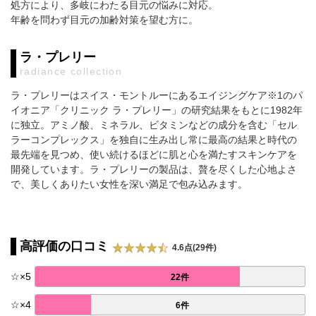
処方により、多岐にわたる目元の悩みに対応。
年齢を問わず目元の加齢対策を望む方に。
ラ・プレリー
radiance collection
ラ・プレリーはスイス・モントルーにあるエイジングケア※1のパ
イオニア「クリニック ラ・プレリー」の研究結果をもとに1982年
に独立。アミノ酸、ミネラル、ビタミンなどの成分を含む「セル
ラーコンプレックス」を独自に生み出し常に最高の結果と時代の
最先端を見つめ、使い続けるほどに肌と心を満たすスキンケアを
開発しています。ラ・プレリーの製品は、贅を尽くした心地よさ
で、美しくありたい女性を深い満足で包み込みます。
高評価の口コミ
4.6点(29件)
☆
×
5
22件
☆
×
4
6件