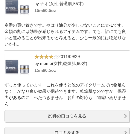
by ナオ(女性,普通肌,55才)
15ml/0.5oz
定番の買い置きです。やはり油分が少し少ないことに☆-1です。
金額の割には効果が感じられるアイテムです。でも、誰にでも良
いと進めることが出来るかと考えると、少し一般的には物足りな
いかも。
2011/09/29
by momo(女性,乾燥肌,60才)
15ml/0.5oz
ずっと使っています これを使うと他のアイクリームでは物足ら
なく かなり良い効果が期待できます、乾燥肌なのですが 保湿
力があるのに べたつきません お店の対応も 間違いありませ
ん
29件の口コミを見る
口コミをする