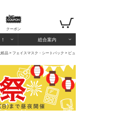
クーポン
る！
総合案内
化粧品
>
フェイスマスク・シートパック
> ピュ