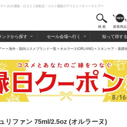
oz(オルラーヌ)の通販・口コミ | 化粧品・コスメ通販のアイビューティーストアー
検 索
新着商品
ランドから探す
セール会場へ行く
知って得す
アー
>
海外・国内コスメブランド一覧
>
オルラーヌ(ORLANE)
>
スキンケア・基礎
ファン 75ml/2.5oz (オルラーヌ)