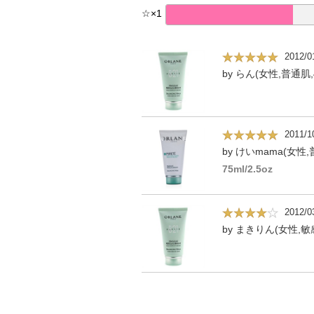
☆
×
1
2012/0
by らん(女性,普通肌,
2011/1
by けいmama(女性,
75ml/2.5oz
2012/0
by まきりん(女性,敏