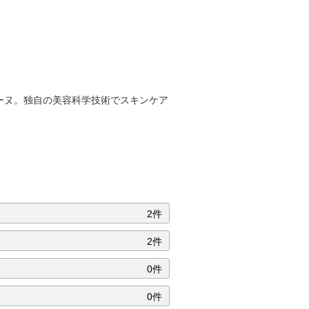
ーヌ。独自の美容科学技術でスキンケア
2件
2件
0件
0件