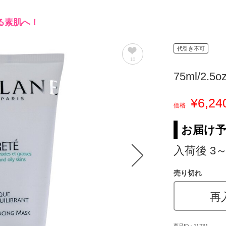
る素肌へ！
代引き不可
10
75ml/2.5o
¥6,24
価格
お届け
入荷後 3
売り切れ
再
商品ID：11231