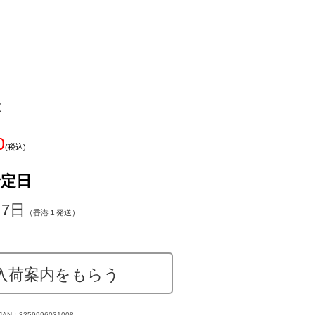
z
0
(税込)
予定日
～7日
（香港１発送）
入荷案内をもらう
JAN：3359996031008