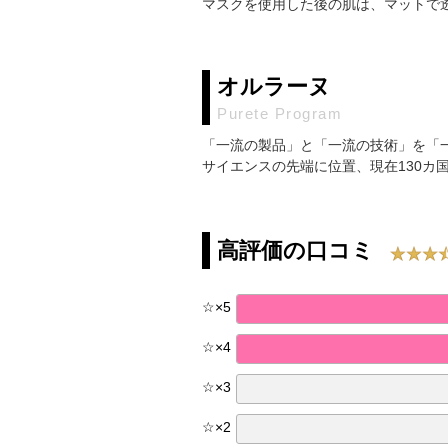
マスクを使用した後の肌は、マットで
オルラーヌ
Purete Program
「一流の製品」と「一流の技術」を「
サイエンスの先端に位置、現在130カ
高評価の口コミ
☆
×
5
☆
×
4
☆
×
3
☆
×
2