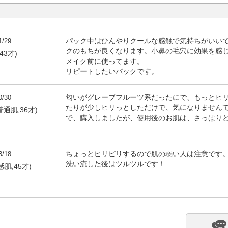
1/29
パック中はひんやりクールな感触で気持ちがいい
クのもちが良くなります。小鼻の毛穴に効果を感
43才)
メイク前に使ってます。
リピートしたいパックです。
0/30
匂いがグレープフルーツ系だったにで、もっとヒ
たりが少しヒリっとしただけで、気になりません
普通肌,36才)
で、購入しましたが、使用後のお肌は、さっぱり
3/18
ちょっとピリピリするので肌の弱い人は注意です
洗い流した後はツルツルです！
感肌,45才)