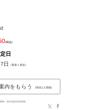
oz
50
(税込)
予定日
～7日
（香港１発送）
案内をもらう
(現在1人登録)
JAN：3473311524256