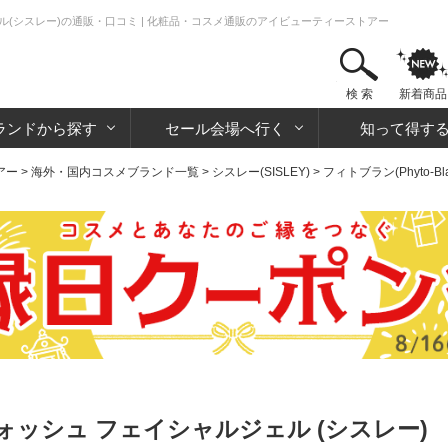
ル(シスレー)の通販・口コミ | 化粧品・コスメ通販のアイビューティーストアー
検 索
新着商品
ランドから探す
セール会場へ行く
知って得す
アー
>
海外・国内コスメブランド一覧
>
シスレー(SISLEY)
>
フィトブラン(Phyto-Bla
ォッシュ フェイシャルジェル (シスレー)