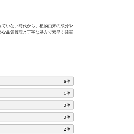
れていない時代から、植物由来の成分や
格な品質管理と丁寧な処方で素早く確実
6件
1件
0件
0件
2件