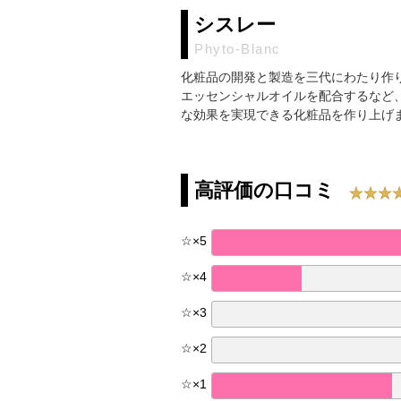
シスレー
Phyto-Blanc
化粧品の開発と製造を三代にわたり作
エッセンシャルオイルを配合するなど
な効果を実現できる化粧品を作り上げ
高評価の口コミ
☆
×
5
☆
×
4
☆
×
3
☆
×
2
☆
×
1