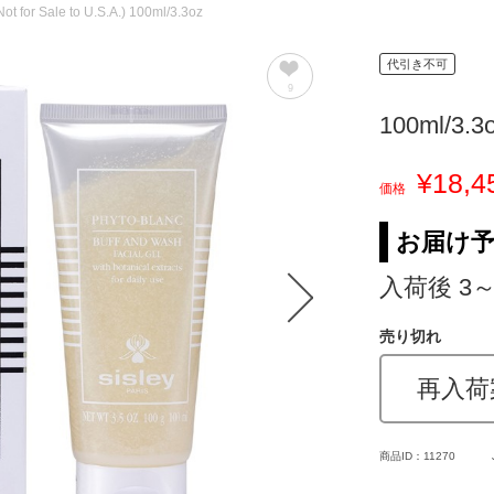
ot for Sale to U.S.A.) 100ml/3.3oz
代引き不可
9
100ml/3.3
¥18,4
価格
お届け
入荷後 3
売り切れ
再入荷
商品ID：11270