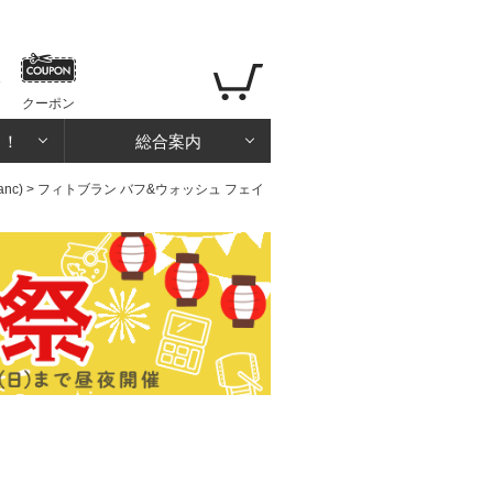
クーポン
る！
総合案内
nc)
> フィトブラン バフ&ウォッシュ フェイ