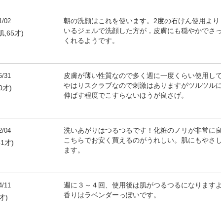
1/02
朝の洗顔はこれを使います。2度の石けん使用より
いるジェルで洗顔した方が，皮膚にも穏やかでさ
,65才)
くれるようです。
5/31
皮膚が薄い性質なので多く週に一度くらい使用し
やはりスクラブなので刺激はありますがツルツル
0才)
伸ばす程度でこすらないほうが良さげ。
2/04
洗いあがりはつるつるです！化粧のノリが非常に
こちらでお安く買えるのがうれしい。肌にもやさ
1才)
ます。
4/11
週に３～４回、使用後は肌がつるつるになります
香りはラベンダーっぽいです。
才)