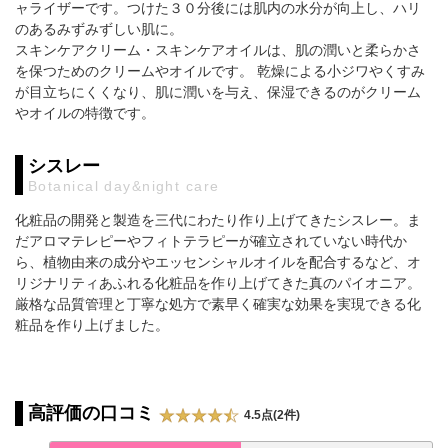
ャライザーです。つけた３０分後には肌内の水分が向上し、ハリ
のあるみずみずしい肌に。
スキンケアクリーム・スキンケアオイルは、肌の潤いと柔らかさ
を保つためのクリームやオイルです。 乾燥による小ジワやくすみ
が目立ちにくくなり、肌に潤いを与え、保湿できるのがクリーム
やオイルの特徴です。
シスレー
Botanical day&night care
化粧品の開発と製造を三代にわたり作り上げてきたシスレー。ま
だアロマテレピーやフィトテラピーが確立されていない時代か
ら、植物由来の成分やエッセンシャルオイルを配合するなど、オ
リジナリティあふれる化粧品を作り上げてきた真のパイオニア。
厳格な品質管理と丁寧な処方で素早く確実な効果を実現できる化
粧品を作り上げました。
高評価の口コミ
4.5点(2件)