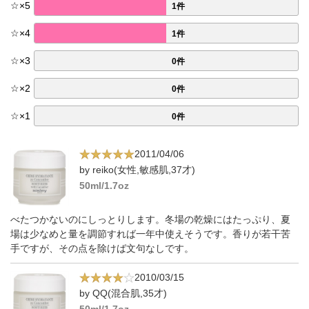
☆
×
5
1件
☆
×
4
1件
☆
×
3
0件
☆
×
2
0件
☆
×
1
0件
2011/04/06
by reiko(女性,敏感肌,37才)
50ml/1.7oz
べたつかないのにしっとりします。冬場の乾燥にはたっぷり、夏
場は少なめと量を調節すれば一年中使えそうです。香りが若干苦
手ですが、その点を除けば文句なしです。
2010/03/15
by QQ(混合肌,35才)