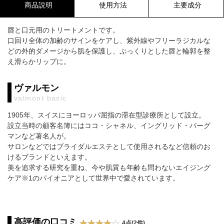
商品説明
使用方法
主要成分
唇と口元用のトリートメントです。
口回り全体の加齢のサインをケアし、紫外線やフリーラジカルな
どの外的ダメージから肌を保護し、ぷっくりとした唇と輪郭を整
え滑らかリップに。
ヴァルモン
valmont basic
1905年、スイスにヨーロッパ屈指の滞在型診療所として設立。
設立当時の顧客名簿にはココ・シャネル、イングリッド・バーグ
マンなど著名人が。
サロンなどではブライダルエステとして使用されるなど信頼のお
けるブランドといえます。
美を追求する研究を重ね、今や肌質も年齢も問わないエイジング
ケア※1のパイオニアとして世界中で愛されています。
高評価の口コミ
4点(2件)