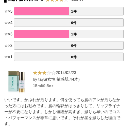
☆
×
5
1件
☆
×
4
0件
☆
×
3
1件
☆
×
2
0件
☆
×
1
0件
2014/02/23
by tayu(女性,敏感肌,44才)
15ml/0.5oz
いいです。かぶれが治ります。何を使っても唇のアレが治らなか
った方にはお勧めです。唇の輪郭がはっきりして、リップライナ
ーが不要になります。しかし値段が高すぎ、減りも早いのでコス
トパフォーマンスが非常に悪いです。それが星を減らした理由で
す。