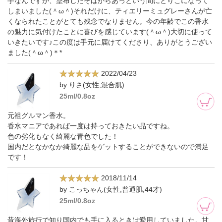
手なんですが、塗布したそばからあっという間にとりこになって
しまいました(＾ω＾)それだけに、ティエリーミュグレーさんが亡
くなられたことがとても残念でなりません。今の年齢でこの香水
の魅力に気付けたことに喜びを感じています(＾ω＾)大切に使って
いきたいです♪この度は手元に届けてくださり、ありがとうござい
ました(＾ω＾)＊*
2022/04/23
by りさ(女性,混合肌)
25ml/0.8oz
元祖グルマン香水。
香水マニアであれば一度は持っておきたい品ですね。
色の劣化もなく綺麗な青色でした！
国内だとなかなか綺麗な品をゲットすることができないので満足
です！
2018/11/14
by こっちゃん(女性,普通肌,44才)
25ml/0.8oz
昔海外旅行で知り国内でも手に入るときは愛用していました。甘