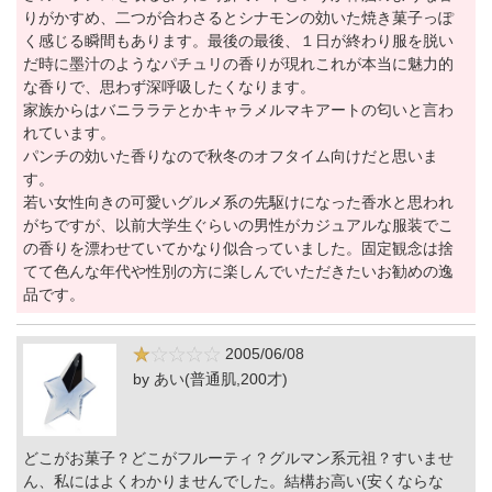
りがかすめ、二つが合わさるとシナモンの効いた焼き菓子っぽ
く感じる瞬間もあります。最後の最後、１日が終わり服を脱い
だ時に墨汁のようなパチュリの香りが現れこれが本当に魅力的
な香りで、思わず深呼吸したくなります。
家族からはバニララテとかキャラメルマキアートの匂いと言わ
れています。
パンチの効いた香りなので秋冬のオフタイム向けだと思いま
す。
若い女性向きの可愛いグルメ系の先駆けになった香水と思われ
がちですが、以前大学生ぐらいの男性がカジュアルな服装でこ
の香りを漂わせていてかなり似合っていました。固定観念は捨
てて色んな年代や性別の方に楽しんでいただきたいお勧めの逸
品です。
2005/06/08
by あい(普通肌,200才)
どこがお菓子？どこがフルーティ？グルマン系元祖？すいませ
ん、私にはよくわかりませんでした。結構お高い(安くならな