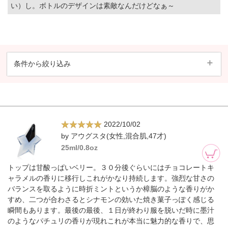
い）し。ボトルのデザインは素敵なんだけどなぁ～
条件から絞り込み
2022/10/02
by アウグスタ(女性,混合肌,47才)
25ml/0.8oz
トップは甘酸っぱいベリー。３０分後ぐらいにはチョコレートキ
ャラメルの香りに移行しこれがかなり持続します。強烈な甘さの
バランスを取るように時折ミントというか樟脳のような香りがか
すめ、二つが合わさるとシナモンの効いた焼き菓子っぽく感じる
瞬間もあります。最後の最後、１日が終わり服を脱いだ時に墨汁
のようなパチュリの香りが現れこれが本当に魅力的な香りで、思