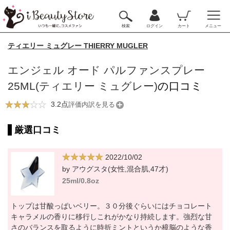
検索
ログイン
カート
メニュー
ティエリー ミュグレー THIERRY MUGLER
エンジェル オード パルファンスプレー
25ML(ティエリー ミュグレー)
の口コミ
3.2点
評価内訳を見る
厳選口コミ
2022/10/02
by アウグスタ(女性,混合肌,47才)
25ml/0.8oz
トップは甘酸っぱいベリー。３０分後ぐらいにはチョコレート
キャラメルの香りに移行しこれがかなり持続します。強烈な甘
さのバランスを取るように時折ミントというか樟脳のような香