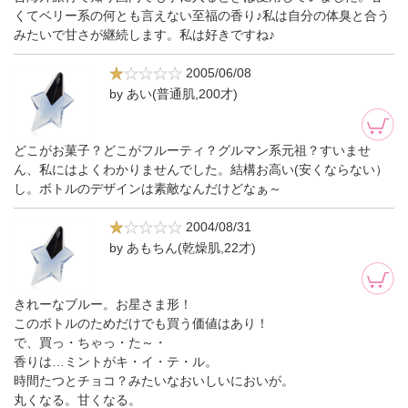
くてベリー系の何とも言えない至福の香り♪私は自分の体臭と合う
みたいで甘さが継続します。私は好きですね♪
2005/06/08
by あい(普通肌,200才)
どこがお菓子？どこがフルーティ？グルマン系元祖？すいませ
ん、私にはよくわかりませんでした。結構お高い(安くならない）
し。ボトルのデザインは素敵なんだけどなぁ～
2004/08/31
by あもちん(乾燥肌,22才)
きれーなブルー。お星さま形！
このボトルのためだけでも買う価値はあり！
で、買っ・ちゃっ・た～・
香りは…ミントがキ・イ・テ・ル。
時間たつとチョコ？みたいなおいしいにおいが。
丸くなる。甘くなる。