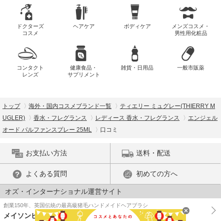
ドクターズ
ヘアケア
ボディケア
メンズコスメ・
コスメ
男性用化粧品
コンタクト
健康食品・
雑貨・日用品
一般市販薬
レンズ
サプリメント
トップ
海外・国内コスメブランド一覧
ティエリー ミュグレー(THIERRY M
UGLER)
香水・フレグランス
レディース 香水・フレグランス
エンジェル
オード パルファンスプレー 25ML
口コミ
お支払い方法
送料・配送
よくある質問
初めての方へ
オズ・インターナショナル運営サイト
創業150年、英国伝統の最高級猪毛ハンドメイドヘアブラシ
メイソンピアソン