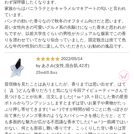
わず深呼吸したくなります。
家族からはバニララテとかキャラメルマキアートの匂いと言われ
ています。
パンチの効いた香りなので秋冬のオフタイム向けだと思います。
若い女性向きの可愛いグルメ系の先駆けになった香水と思われが
ちですが、以前大学生ぐらいの男性がカジュアルな服装でこの香
りを漂わせていてかなり似合っていました。固定観念は捨てて色
んな年代や性別の方に楽しんでいただきたいお勧めの逸品です。
2022/05/14
by あさみ(女性,混合肌,42才)
25ml/0.8oz
昔現物を見たことはありましたが、香りまでは思い出せず、はて
(゜Д゜)どんな香りだろうと気になり今回アイビューティーさんで
見つけることが出来、注文しました(＾ω＾)久々目にした青の星形
ボトルからワンプッシュしますとまずは甘いお菓子や果物がたっ
ぷり押し寄せてきます(＾ω＾)ですが時間が経つごとに色っぽさが
出て来たりメンズ香水のようなスパイシーさを感じたりと、とて
も多面的な魅力が広がる不思議な香水でした(＾ω＾)一筋縄ではい
かない、何とも形容し難い香りです。こっくりした甘い香りは苦