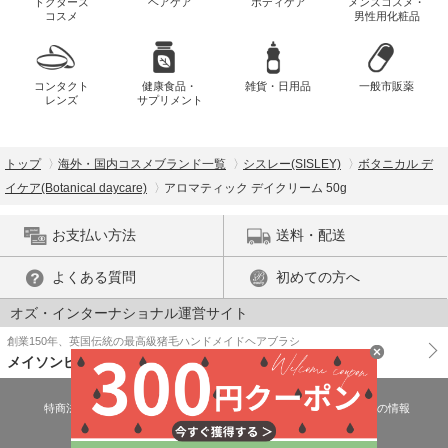
ドクターズ
ヘアケア
ボディケア
メンズコスメ・
コスメ
男性用化粧品
コンタクト
健康食品・
雑貨・日用品
一般市販薬
レンズ
サプリメント
トップ
海外・国内コスメブランド一覧
シスレー(SISLEY)
ボタニカル デ
イケア(Botanical daycare)
アロマティック デイクリーム 50g
お支払い方法
送料・配送
よくある質問
初めての方へ
オズ・インターナショナル運営サイト
創業150年、英国伝統の最高級猪毛ハンドメイドヘアブラシ
メイソンピアソン
特商法に基づく表示
プライバシーポリシー
医薬品販売許可証の情報
ご利用規約
PC版で表示