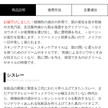
商品説明
使用方法
主要成分
お値下げしました！
植物性の成分の作用で、肌の老化を促す乾燥
や大気汚染、生活紫外線から肌を保護するデイクリーム。＜セイ
ヨウネズ＞が老廃物を運び出し、肌に透明感を与え、＜セージ＞
が血行を促進します。トリートメント効果も高いので、メイクが
一日中美しく保たれます。
スキンケアクリーム・スキンケアオイルは、肌の潤いと柔らかさ
を保つためのクリームやオイルです。 乾燥による小ジワやくすみ
が目立ちにくくなり、肌に潤いを与え、保湿できるのがクリーム
やオイルの特徴です。
シスレー
Botanical daycare
化粧品の開発と製造を三代にわたり作り上げてきたシスレー。ま
だアロマテレピーやフィトテラピーが確立されていない時代か
ら、植物由来の成分やエッセンシャルオイルを配合するなど、オ
リジナリティあふれる化粧品を作り上げてきた真のパイオニア。