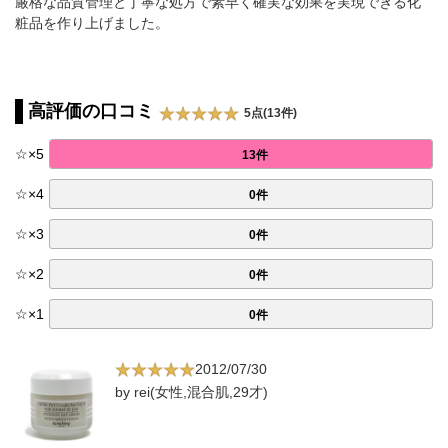
厳格な品質管理と丁寧な処方で素早く確実な効果を実現できる化
粧品を作り上げました。
高評価の口コミ
5点(13件)
☆
×
5
13件
☆
×
4
0件
☆
×
3
0件
☆
×
2
0件
☆
×
1
0件
2012/07/30
by rei(女性,混合肌,29才)