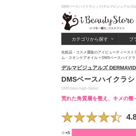
DMSベースハイクラシック(デルマビジュアルズ)
カテゴリから探す
ブ
化粧品・コスメ通販のアイビューティースト
ム・スキンケアオイル
>
DMSベースハイク
デルマビジュアルズ DERMAVID
DMSベースハイクラシ
DMS bass high classic
荒れた角質層を整え、キメの整
4.
☆
×
5