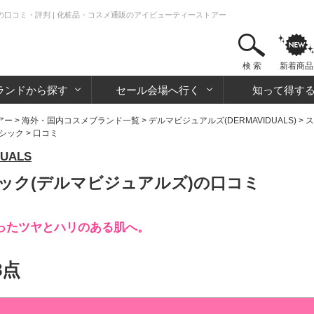
の口コミ・評判 | 化粧品・コスメ通販のアイビューティーストアー
検 索
新着商品
ランドから探す
セール会場へ行く
知って得す
アー
>
海外・国内コスメブランド一覧
>
デルマビジュアルズ(DERMAVIDUALS)
>
ス
ラシック
> 口コミ
UALS
ック(デルマビジュアルズ)の口コミ
ったツヤとハリのある肌へ。
8点