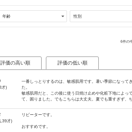
6件の中
評価の高い順
評価の低い順
9
一番しっとりするのは、敏感肌用です。暑い季節になって
た。
8才)
敏感肌用だと、この後に使う日焼け止めや化粧下地によっ
て、困りました。でもこちらは大丈夫。夏でも重すぎず、
2
リピーターです。
,39才)
おすすめです。