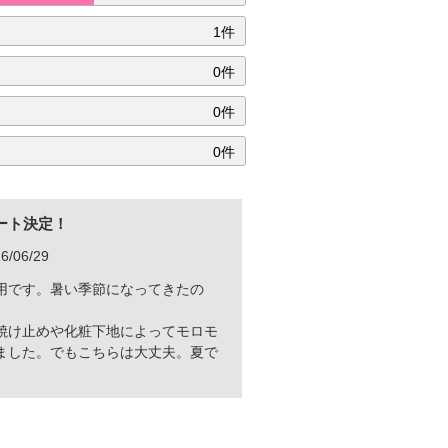
1件
0件
0件
0件
ート決定！
6/06/29
用です。暑い季節になってきたの
焼け止めや化粧下地によってモロモ
ました。でもこちらは大丈夫。夏で
。