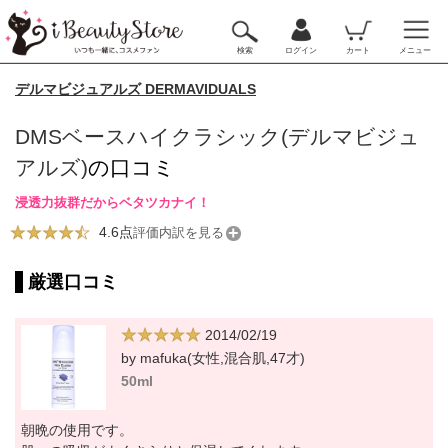
検索
ログイン
カート
メニュー
デルマビジュアルズ DERMAVIDUALS
DMSベースハイクラシック(デルマビジュ
アルズ)
の口コミ
浸透力抜群だからベタツカナイ！
4.6点
評価内訳を見る
厳選口コミ
2014/02/19
by mafuka(女性,混合肌,47才)
50ml
朝晩の使用です。