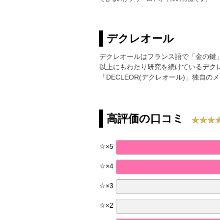
デクレオール
デクレオールはフランス語で「金の鍵
以上にもわたり研究を続けているデク
「DECLEOR(デクレオール)」独
高評価の口コミ
☆
×
5
☆
×
4
☆
×
3
☆
×
2