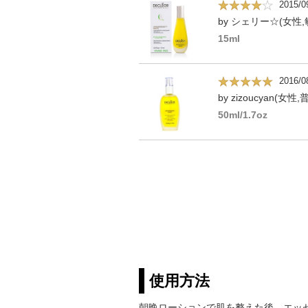
2015/0
by シェリー☆(女性,
15ml
2016/0
by zizoucyan(女性
50ml/1.7oz
使用方法
朝晩ローションで肌を整えた後、エッ