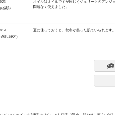
9/23
オイルはオイルですが同じくジュリークのアンジ
問題なく使えました。
敏感肌)
8/19
夏に使っておくと、秋冬が整った肌でいられます
,普通肌,59才)
センシャルオイルを2滴手のひらにとり両手で温め、顔や首に薄くのば