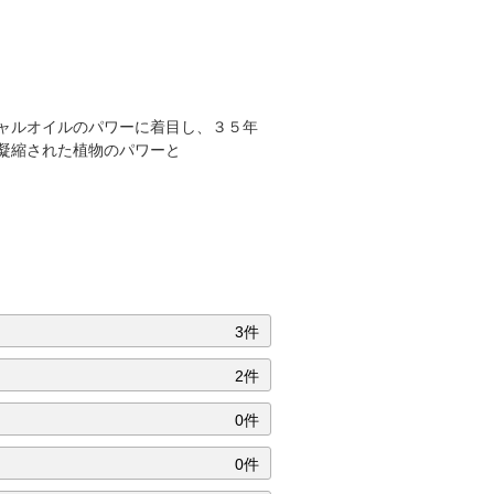
ャルオイルのパワーに着目し、３５年
凝縮された植物のパワーと
3件
2件
0件
0件