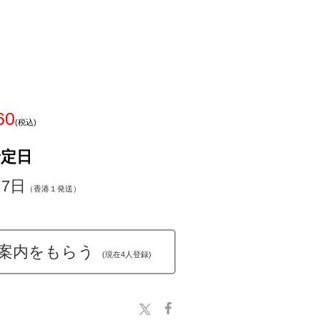
60
(税込)
予定日
～7日
（香港１発送）
案内をもらう
(現在4人登録)