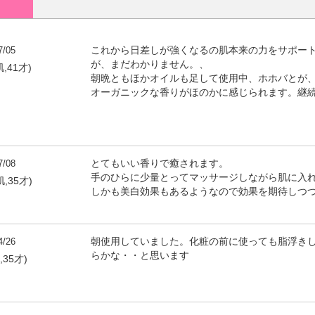
7/05
これから日差しが強くなるの肌本来の力をサポー
が、まだわかりません。、
肌,41才)
朝晩ともほかオイルも足して使用中、ホホバとが
オーガニックな香りがほのかに感じられます。継
7/08
とてもいい香りで癒されます。
手のひらに少量とってマッサージしながら肌に入
肌,35才)
しかも美白効果もあるようなので効果を期待しつ
4/26
朝使用していました。化粧の前に使っても脂浮き
らかな・・と思います
,35才)