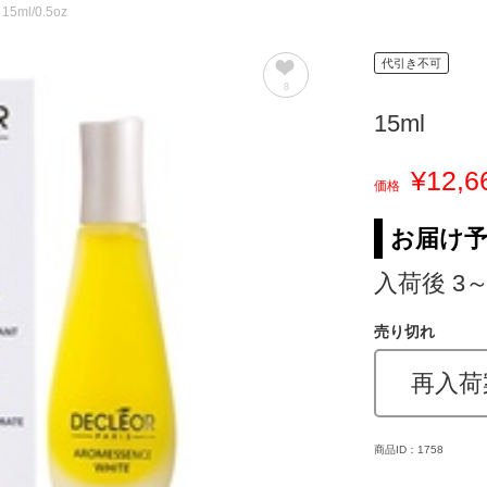
 15ml/0.5oz
代引き不可
8
15ml
¥12,6
価格
お届け
入荷後 3
売り切れ
再入荷
商品ID：1758