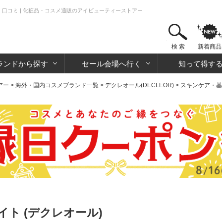
・口コミ | 化粧品・コスメ通販のアイビューティーストアー
検 索
新着商品
ランドから探す
セール会場へ行く
知って得す
アー
>
海外・国内コスメブランド一覧
>
デクレオール(DECLEOR)
>
スキンケア・基
ト (デクレオール)