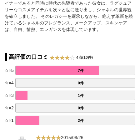
イナーであると同時に時代の先駆者であった彼女は、ラグジュア
リーなコスメアイテムを次々と世に送り出し、シャネルの世界観
を確立しました。 そのレガシーを継承しながら、絶えず革新を続
けているシャネルのフレグランス、メークアップ、スキンケア
は、自由、情熱、エレガンスを体現しています。
高評価の口コミ
4点(10件)
☆
×
5
7件
☆
×
4
0件
☆
×
3
1件
☆
×
2
0件
☆
×
1
2件
2015/08/26