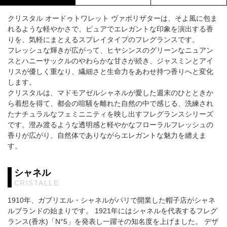
クリスタル オードゥトワレット ヴァポリザターは、そよ風に包ま
れるような軽やかさで、ピュアでエレガントな印象を演出する香
りを、気軽にまとえるスプレイタイプのフレグランスです。
フレッシュな輝きが広がって、ヒヤシンスのグリーンなニュアン
スとハニーサックルのやわらかな甘さが続き、ジャスミンとアイ
リスが優しく重なり、繊細さと生命力をあわせ持つ香りへと変化
します。
クリスタルは、マドモアゼルシャネルが愛した週末のひとときか
ら着想を得て、都会の喧騒を離れた自然の中で感じる、洗練され
たナチュラルなフェミニニティを映し出すフレグランスシリーズ
です。澄み渡るような透明感と軽やかなフローラルフレッシュの
香りが広がり、自然体でありながらエレガントな魅力を纏えま
す。
シャネル
CRISTALLE
1910年、ガブリエル・シャネルがパリで開業した帽子店がシャネ
ルブランドの始まりです。 1921年にはシャネルを代表するフレグ
ランス(香水)「N°5」を発表し一躍その知名度を上げました。 デザ