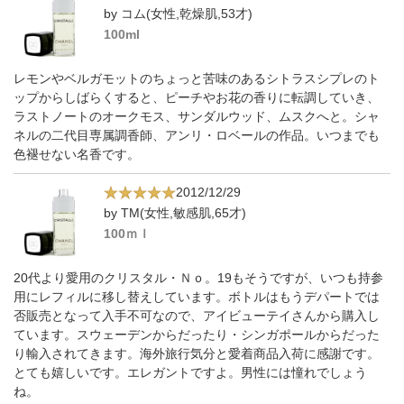
by コム(女性,乾燥肌,53才)
100ml
レモンやベルガモットのちょっと苦味のあるシトラスシプレのト
ップからしばらくすると、ピーチやお花の香りに転調していき、
ラストノートのオークモス、サンダルウッド、ムスクへと。シャ
ネルの二代目専属調香師、アンリ・ロベールの作品。いつまでも
色褪せない名香です。
2012/12/29
by TM(女性,敏感肌,65才)
100ｍｌ
20代より愛用のクリスタル・Ｎｏ。19もそうですが、いつも持参
用にレフィルに移し替えしています。ボトルはもうデパートでは
否販売となって入手不可なので、アイビューテイさんから購入し
ています。スウェーデンからだったり・シンガポールからだった
り輸入されてきます。海外旅行気分と愛着商品入荷に感謝です。
とても嬉しいです。エレガントですよ。男性には憧れでしょう
ね。