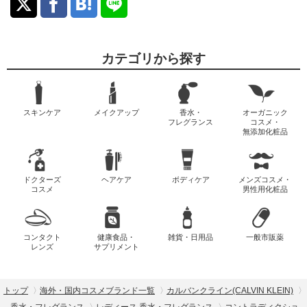
カテゴリから探す
スキンケア
メイクアップ
香水・
オーガニック
フレグランス
コスメ・
無添加化粧品
ドクターズ
ヘアケア
ボディケア
メンズコスメ・
コスメ
男性用化粧品
コンタクト
健康食品・
雑貨・日用品
一般市販薬
レンズ
サプリメント
トップ
海外・国内コスメブランド一覧
カルバンクライン(CALVIN KLEIN)
香水・フレグランス
レディース 香水・フレグランス
コントラディクショ