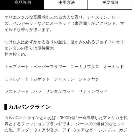
商品説明
使用方法
主要成分
オリエンタルな高級感あふれる大人な香り。ジャスミン、ロー
ズ、ベルガモットなどにオーキッド（東洋蘭）がアクセント。マ
イルドな香りが漂います。
つけた人は必ずかかる香りの魔法。温かみのあるジョイフルオリ
エンタルの香りは期待度大！
甘さ控えめ。
トップノート：ペッパーフラワー ユーカリプタス オーキッド
ミドルノート：ムゲット ジャスミン シャクヤク
ラストノート：バラ サンダルウッド サティンウッド
カルバンクライン
カルバン･クラインといえば、'80年代に一斉風靡したアメリカを代
表とするファッションブランドです。 ジーンズの爆発的なヒット
の他、アンダーウエアや香水、アイ･ウェアなど、 シンプル・カジ