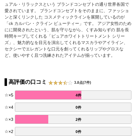
ュアル・リラックスという ブランドコンセプトの通り世界各国で
愛されています。 ブランドコンセプトをそのままに、ファッショ
ンと深くリンクした コスメティックラインを展開しているのが
「ck カルバン・クライン ビューティー」です。 アジア女性のため
にに開発されたという、肌を守りながら、くすみ知らずの 肌を長
時間キープしてくれる「ピュアホワイトトリートメント シリー
ズ」、魅力的なを目元を演出してくれるマスカラやアイライン、
セクシーでエレガントな口元を創ってくれるリップやグロスな
ど。使いやすく且つ洗練されたアイテムが揃っています。
高評価の口コミ
3.8点(7件)
☆
×
5
4件
☆
×
4
0件
☆
×
3
2件
☆
×
2
0件