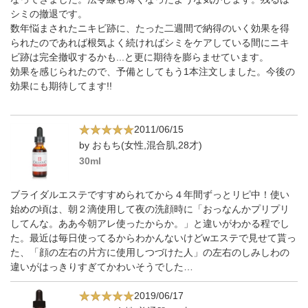
シミの撤退です。
数年悩まされたニキビ跡に、たった二週間で納得のいく効果を得
られたのであれば根気よく続ければシミをケアしている間にニキ
ビ跡は完全撤収するかも...と更に期待を膨らませています。
効果を感じられたので、予備としてもう1本注文しました。今後の
効果にも期待してます!!
2011/06/15
by おもち(女性,混合肌,28才)
30ml
ブライダルエステですすめられてから４年間ずっとリピ中！使い
始めの頃は、朝２滴使用して夜の洗顔時に「おっなんかプリプリ
してんな。ああ今朝アレ使ったからか。」と違いがわかる程でし
た。最近は毎日使ってるからわかんないけどwエステで見せて貰っ
た、「顔の左右の片方に使用しつづけた人」の左右のしみしわの
違いがはっきりすぎてかわいそうでした…
2019/06/17