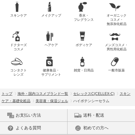
スキンケア
メイクアップ
香水・
オーガニック
フレグランス
コスメ・
無添加化粧品
ドクターズ
ヘアケア
ボディケア
メンズコスメ・
コスメ
男性用化粧品
コンタクト
健康食品・
雑貨・日用品
一般市販薬
レンズ
サプリメント
トップ
海外・国内コスメブランド一覧
セレックスC(CELLEX-C)
スキン
ケア・基礎化粧品
美容液・保湿ジェル
ハイポテンシーセラム
お支払い方法
送料・配送
よくある質問
初めての方へ