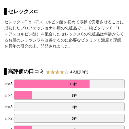
セレックスC
セレックスCはL-アスコルビン酸を初めて液状で安定させることに
成功したプロフェッショナル用の化粧品です。純ビタミンＣ（Ｌ
－アスコルビン酸）を配合したセレックスCの化粧品は年齢からく
るお肌のシミやシワを改善するのに必要なビタミンＣ濃度と形態
を長年の研究の末、開発されました。
高評価の口コミ
4.2点(19件)
☆
×
5
13件
☆
×
4
3件
☆
×
3
0件
☆
×
2
0件