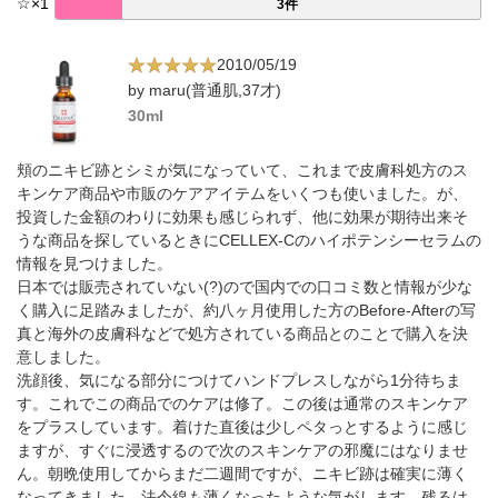
☆
×
1
3件
2010/05/19
by maru(普通肌,37才)
30ml
頬のニキビ跡とシミが気になっていて、これまで皮膚科処方のス
キンケア商品や市販のケアアイテムをいくつも使いました。が、
投資した金額のわりに効果も感じられず、他に効果が期待出来そ
うな商品を探しているときにCELLEX-Cのハイポテンシーセラムの
情報を見つけました。
日本では販売されていない(?)ので国内での口コミ数と情報が少な
く購入に足踏みましたが、約八ヶ月使用した方のBefore-Afterの写
真と海外の皮膚科などで処方されている商品とのことで購入を決
意しました。
洗顔後、気になる部分につけてハンドプレスしながら1分待ちま
す。これでこの商品でのケアは修了。この後は通常のスキンケア
をプラスしています。着けた直後は少しペタっとするように感じ
ますが、すぐに浸透するので次のスキンケアの邪魔にはなりませ
ん。朝晩使用してからまだ二週間ですが、ニキビ跡は確実に薄く
なってきました。法令線も薄くなったような気がします。残るは