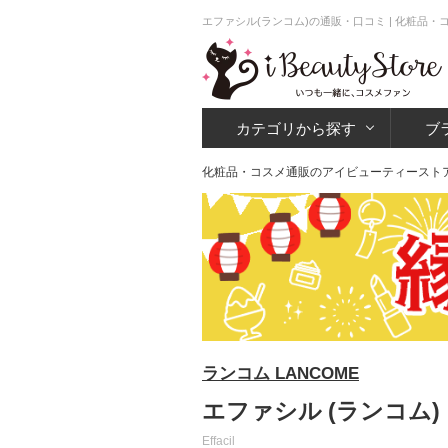
エファシル(ランコム)の通販・口コミ | 化粧品
カテゴリから探す
ブ
化粧品・コスメ通販のアイビューティースト
ランコム LANCOME
エファシル (ランコム)
Effacil