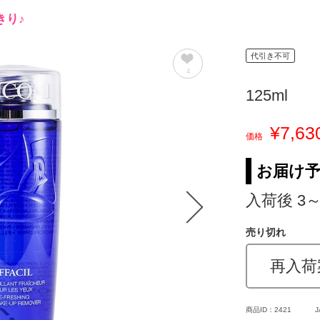
きり♪
代引き不可
4
125ml
¥7,63
価格
お届け
入荷後 3
売り切れ
再入荷
商品ID：2421
J