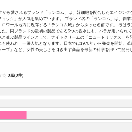
女性から愛されるブランド「ランコム」は、幹細胞を配合したエイジング
フィック」が人気を集めています。 ブランド名の「ランコム」は、創業
・ロワール地方に現存する「ランコム城」から採った名前です。 彼はラ
た。同ブランドの最初の製品である5つの香水にも、バラが用いられてお
水と並ぶ製品ラインとして、ナイトクリームの「ニュートリックス」を
も使われ、一躍人気となります。日本では1978年から発売を開始、
ューブ」など、女性の美しさを引き出す商品を最新の科学を用いて開発
3点(3件)