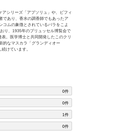
ケアシリーズ「アプソリュ」や、ビフィ
者であり、香水の調香師でもあったア
ンコムの象徴とされているバラをこよ
り、1935年のブリュッセル博覧会で
発表。医学博士と共同開発したこのクリ
革新的なマスカラ「グランディオー
し続けています。
0件
0件
1件
0件