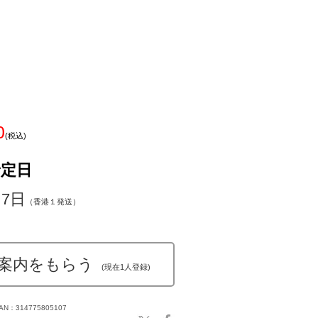
0
(税込)
予定日
～7日
（香港１発送）
案内をもらう
(現在1人登録)
AN：314775805107