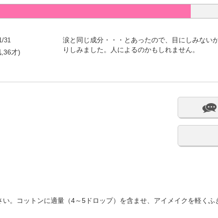
1/31
涙と同じ成分・・・とあったので、目にしみない
りしみました。人によるのかもしれません。
,36才)
さい。コットンに適量（4～5ドロップ）を含ませ、アイメイクを軽くふ