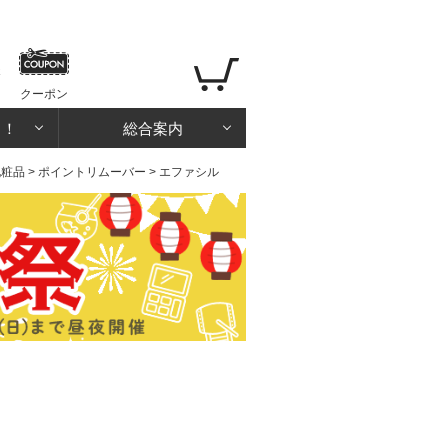
クーポン
る！
総合案内
化粧品
>
ポイントリムーバー
> エファシル