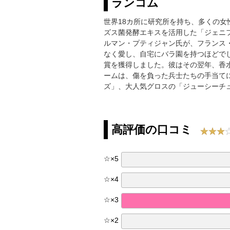
ランコム
世界18カ所に研究所を持ち、多くの
ズス菌発酵エキスを活用した「ジェニ
ルマン・プティジャン氏が、フランス
なく愛し、自宅にバラ園を持つほどでし
賞を獲得しました。彼はその翌年、香
ームは、傷を負った兵士たちの手当てに
ズ」、大人気グロスの「ジューシーチ
高評価の口コミ
☆
×
5
☆
×
4
☆
×
3
☆
×
2