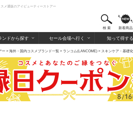
・コスメ通販のアイビューティーストアー
検 索
新着商品
ランドから探す
セール会場へ行く
知って得す
アー
>
海外・国内コスメブランド一覧
>
ランコム(LANCOME)
>
スキンケア・基礎