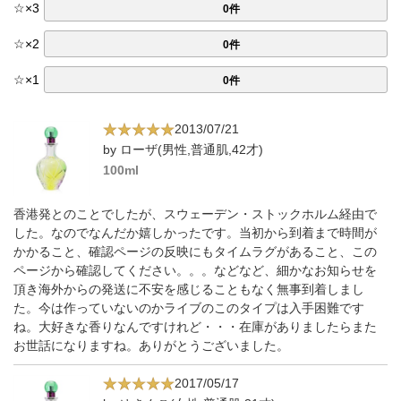
☆
×
3
0件
☆
×
2
0件
☆
×
1
0件
2013/07/21
by ローザ(男性,普通肌,42才)
100ml
香港発とのことでしたが、スウェーデン・ストックホルム経由で
した。なのでなんだか嬉しかったです。当初から到着まで時間が
かかること、確認ページの反映にもタイムラグがあること、この
ページから確認してください。。。などなど、細かなお知らせを
頂き海外からの発送に不安を感じることもなく無事到着しまし
た。今は作っていないのかライブのこのタイプは入手困難です
ね。大好きな香りなんですけれど・・・在庫がありましたらまた
お世話になりますね。ありがとうございました。
2017/05/17