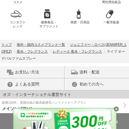
コスメ
男性用化粧品
コンタクト
健康食品・
雑貨・日用品
一般市販薬
レンズ
サプリメント
トップ
海外・国内コスメブランド一覧
ジェニファー・ロペス(JENNIFER_L
OPEZ)
香水・フレグランス
レディース 香水・フレグランス
ライブ オー
デパルファムスプレー
お支払い方法
送料・配送
よくある質問
初めての方へ
オズ・インターナショナル運営サイト
創業150年、英国伝統の最高級猪毛ハンドメイドヘアブラシ
メイソンピアソン
特商法に基づく表示
プライバシーポリシー
医薬品販売許可証の情報
ご利用規約
PC版で表示