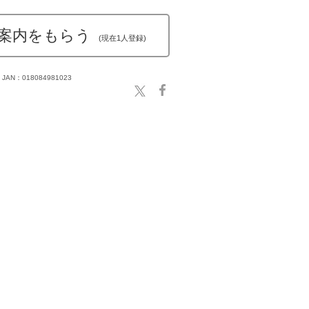
案内をもらう
(現在1人登録)
JAN：018084981023