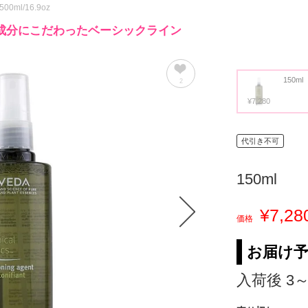
t 500ml/16.9oz
成分にこだわったベーシックライン
150ml
2
¥7,280
代引き不可
150ml
¥7,28
価格
お届け
入荷後 3