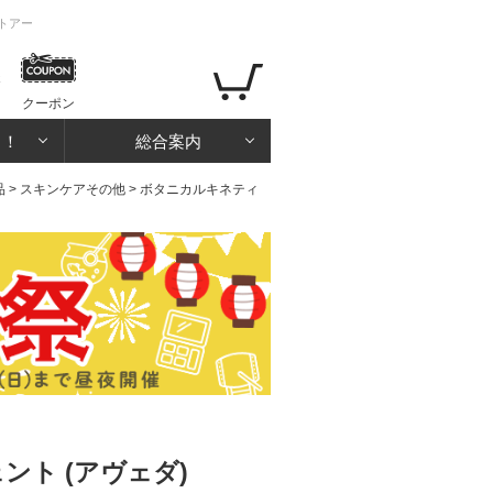
トアー
クーポン
る！
総合案内
品
>
スキンケアその他
> ボタニカルキネティ
ト (アヴェダ)