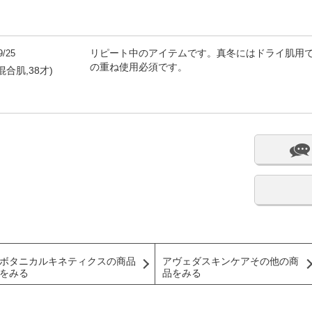
9/25
リピート中のアイテムです。真冬にはドライ肌用
の重ね使用必須です。
混合肌,38才)
ボタニカルキネティクスの商品
アヴェダスキンケアその他の商
をみる
品をみる