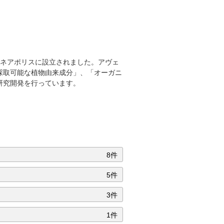
ミネアポリスに設立されました。アヴェ
採取可能な植物由来成分」、「オーガニ
研究開発を行っています。
8件
5件
3件
1件