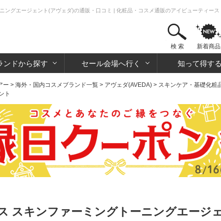
ニングエージェント(アヴェダ)の通販・口コミ | 化粧品・コスメ通販のアイビューティース
検 索
新着商品
ランドから探す
セール会場へ行く
知って得す
アー
>
海外・国内コスメブランド一覧
>
アヴェダ(AVEDA)
>
スキンケア・基礎化粧
ント
 スキンファーミングトーニングエージェン