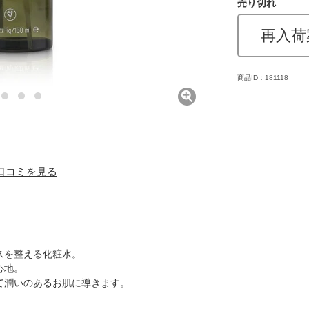
売り切れ
再入荷
商品ID：181118
) 口コミを見る
スを整える化粧水。
心地。
て潤いのあるお肌に導きます。