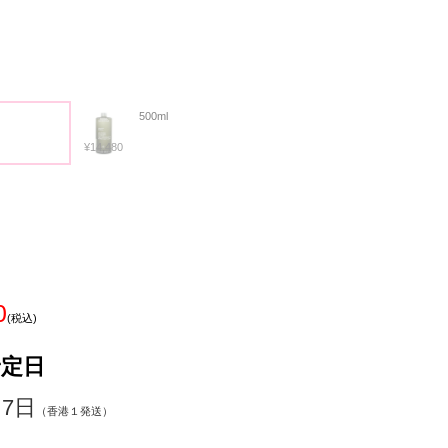
500ml
¥14,480
0
(税込)
予定日
～7日
（香港１発送）