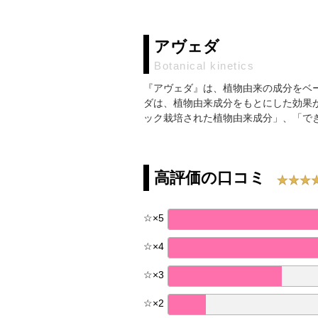
アヴェダ
Botanical kinetics
『アヴェダ』は、植物由来の成分をベー
ダは、植物由来成分をもとにした効果
ック栽培された植物由来成分」、「で
高評価の口コミ
☆
×
5
☆
×
4
☆
×
3
☆
×
2