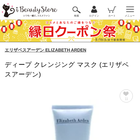
検索
ログイン
カート
メニュー
エリザベスアーデン ELIZABETH ARDEN
ディープ クレンジング マスク (エリザベ
スアーデン)
11