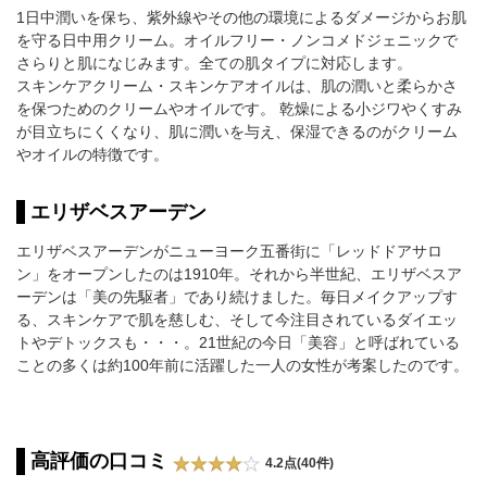
1日中潤いを保ち、紫外線やその他の環境によるダメージからお肌
を守る日中用クリーム。オイルフリー・ノンコメドジェニックで
さらりと肌になじみます。全ての肌タイプに対応します。
スキンケアクリーム・スキンケアオイルは、肌の潤いと柔らかさ
を保つためのクリームやオイルです。 乾燥による小ジワやくすみ
が目立ちにくくなり、肌に潤いを与え、保湿できるのがクリーム
やオイルの特徴です。
エリザベスアーデン
エリザベスアーデンがニューヨーク五番街に「レッドドアサロ
ン」をオープンしたのは1910年。それから半世紀、エリザベスア
ーデンは「美の先駆者」であり続けました。毎日メイクアップす
る、スキンケアで肌を慈しむ、そして今注目されているダイエッ
トやデトックスも・・・。21世紀の今日「美容」と呼ばれている
ことの多くは約100年前に活躍した一人の女性が考案したのです。
高評価の口コミ
4.2点(40件)