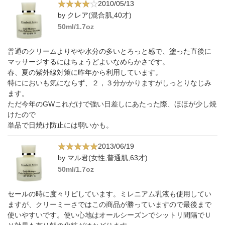
2010/05/13
by クレア(混合肌,40才)
50ml/1.7oz
普通のクリームよりやや水分の多いとろっと感で、塗った直後に
マッサージするにはちょうどよいなめらかさです。
春、夏の紫外線対策に昨年から利用しています。
特ににおいも気にならず、２，３分かかりますがしっとりなじみ
ます。
ただ今年のGWこれだけで強い日差しにあたった際、ほほが少し焼
けたので
単品で日焼け防止には弱いかも。
2013/06/19
by マル君(女性,普通肌,63才)
50ml/1.7oz
セールの時に度々リピしています。ミレニアム乳液も使用してい
ますが、クリーミーさではこの商品が勝っていますので最後まで
使いやすいです。使い心地はオールシーズンでシットリ間隔でＵ