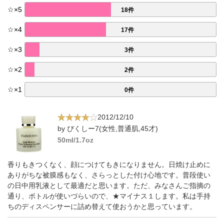
☆
×
5
18件
☆
×
4
17件
☆
×
3
3件
☆
×
2
2件
☆
×
1
0件
2012/12/10
by ぴくしー7(女性,普通肌,45才)
50ml/1.7oz
香りもきつくなく、顔につけてもきになりません。日焼け止めに
ありがちな被膜感もなく、さらっとした付け心地です。普段使い
の日中用乳液として最適だと思います。ただ、みなさんご指摘の
通り、ボトルが使いづらいので、★マイナス１します。私は手持
ちのディスペンサーに詰め替えて使おうかと思っています。