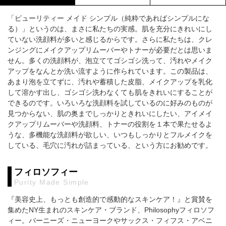
「ピューリティー メイド シンプル（純粋であればシンプルにな
る）」というのは、まさに私たちの実感。肌を充分にきれいにし
ていない洗顔料が多いと感じるからです。さらに私たちは、クレ
ンジングにメイクアップリムーバーやトナーが必要だとは思いま
せん。多くの洗顔料が、泡立ててゴシゴシ洗って、汚れやメイク
アップをなんとか洗い流すように作られています。この製品は、
あまり泡を立てずに、汚れや蓄積した皮脂、メイクアップを乳化
して溶かす出し、ゴシゴシ洗わなくても肌をきれいにすることが
できるのです。いろいろな洗顔料を試しているのに好みのものが
見つからない、肌の奥までしっかりときれいにしたい、アイメイ
クアップリムーバーや洗顔料、トナーの役割を１本で果たせるよ
うな、多機能な洗顔料が欲しい、いつもしっかりとフルメイクを
している、毛穴に汚れが詰まっている、という方にお勧めです。
フィロソフィー
Purity Made Simple
『美容史上、もっとも創造的で感動的なスキンケア！』と賞賛を
集めたNY生まれのスキンケア・ブランド、Philosophyフィロソフ
ィー。バーニーズ・ニューヨークやサックス・フィフス・アベニ