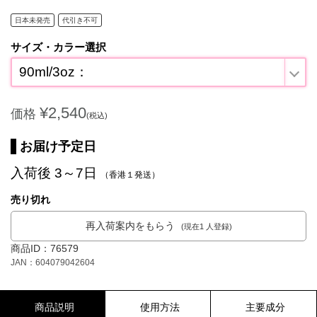
日本未発売
代引き不可
サイズ・カラー選択
90ml/3oz：
¥2,540
価格
(税込)
お届け予定日
入荷後 3～7日
（香港１発送）
売り切れ
再入荷案内をもらう
(現在1 人登録)
商品ID：76579
JAN：604079042604
商品説明
使用方法
主要成分