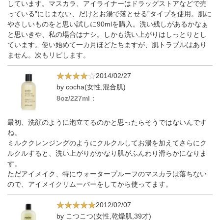
しています。マスカラ、アイライナーはドラッグストアなどで売
っている”にじまない、だけとお湯で落とせる”タイプを使用。肌に
やさしいものをと思い試しに90mlを購入。洗い残しがあるかなぁ
と思いきや、私の場合はナシ。しかも洗い上がりはしっとりとし
ています。使い始めて一カ月ほどたちますが、肌トラブルはあり
ません。次もリピします。
2014/02/27
by cocha(女性,混合肌)
8oz/227ml：
最初、洗顔のように泡立てるのかと思ったらそうではないんです
ね。
ミルククレンジングのようにクルクルしてお湯を加えてさらにク
ルクルすると、洗い上がりがかなり肌がふんわり滑らかになりま
す。
ただアイメイク、特にウォータープルーフのマスカラは落ちない
ので、アイメイクリムーバーをしてから使ってます。
2012/02/07
by こつこつ(女性,乾燥肌,39才)