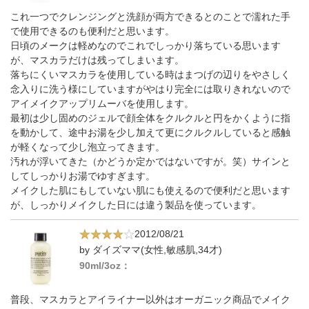
これ一つでクレンジングと洗顔が両方できるとのことで濡れた手
で使用できるのも便利だと思います。
日頃のメークは軽めなのでこれでしっかり落ちている思います
が、マスカラだけは残ってしまいます。
落ちにくいマスカラを使用している時はまつげの辺りをやさしく
念入りに洗う様にしていますがやはり完全には取りきれないので
アイメイクアップリムーバを使用します。
最初は少し固めのジェルで顔全体をクルクルと円をかくように指
を動かして、途中お湯を少し加えて更にクルクルしていると感触
が軽くなって少し泡立ってきます。
汚れが浮いてきた（かどうか定かではないですが。笑）サインと
してしっかりお湯でゆすぎます。
メイクした肌にもしていない肌にも使えるので便利だと思います
が、しっかりメイクした日には違う製品を使っています。
2012/08/21
by ダイズママ(女性,敏感肌,34才)
90ml/3oz：
普段、マスカラとアイライナー以外はオーガニック商品でメイク