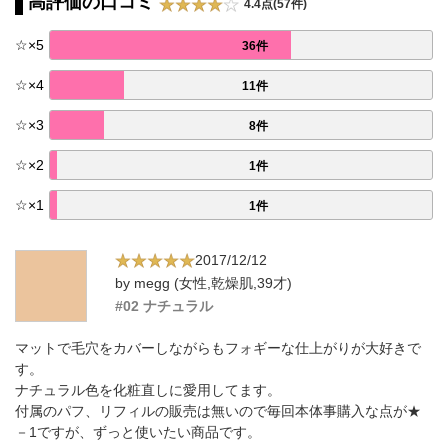
高評価の口コミ
4.4点(57件)
☆
×
5
36件
☆
×
4
11件
☆
×
3
8件
☆
×
2
1件
☆
×
1
1件
2017/12/12
by megg (女性,乾燥肌,39才)
#02 ナチュラル
マットで毛穴をカバーしながらもフォギーな仕上がりが大好きで
す。
ナチュラル色を化粧直しに愛用してます。
付属のパフ、リフィルの販売は無いので毎回本体事購入な点が★
－1ですが、ずっと使いたい商品です。