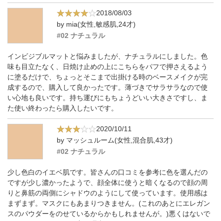
2018/08/03
by mia(女性,敏感肌,24才)
#02 ナチュラル
インビジブルマットと悩みましたが、ナチュラルにしました。色
味も目立たなく、日焼け止めの上にこちらをパフで押さえるよう
に塗るだけで、ちょっとそこまで出掛ける時のベースメイクが完
成するので、購入して良かったです。薄づきでサラサラなので使
い心地も良いです。持ち運びにもちょうどいい大きさですし、ま
た使い終わったら購入したいです。
2020/10/11
by マッシュルーム(女性,混合肌,43才)
#02 ナチュラル
少し色白のイエベ肌です。皆さんの口コミを参考に色を選んだの
ですが少し濃かったようで、顔全体に使うと暗くなるので顔の周
りと鼻筋の両側にシャドウのようにして使っています。使用感は
まずまず。マスクにもあまりつきません。(これのあとにエレガン
スのパウダーをのせているからかもしれませんが。)悪くはないで