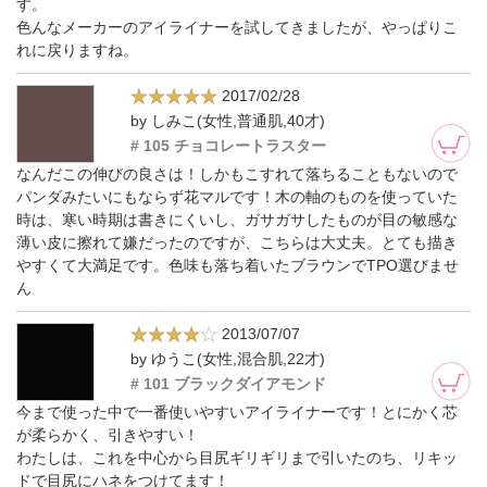
す。
色んなメーカーのアイライナーを試してきましたが、やっぱりこ
れに戻りますね。
2017/02/28
by しみこ(女性,普通肌,40才)
# 105 チョコレートラスター
なんだこの伸びの良さは！しかもこすれて落ちることもないので
パンダみたいにもならず花マルです！木の軸のものを使っていた
時は、寒い時期は書きにくいし、ガサガサしたものが目の敏感な
薄い皮に擦れて嫌だったのですが、こちらは大丈夫。とても描き
やすくて大満足です。色味も落ち着いたブラウンでTPO選びませ
ん
2013/07/07
by ゆうこ(女性,混合肌,22才)
# 101 ブラックダイアモンド
今まで使った中で一番使いやすいアイライナーです！とにかく芯
が柔らかく、引きやすい！
わたしは、これを中心から目尻ギリギリまで引いたのち、リキッ
ドで目尻にハネをつけてます！