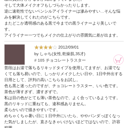
そして大体メイクオフもしづらかったりします。
逆に速乾性でないペンシルアイライナーは滲みやすい…そんな悩
みを解決してくれたのがこちらです。
またどこか透明感のある黒で今までの黒ライナーより美しいで
す。
アイライナー一つでもメイクの仕上がりの雰囲気に差が出ます。
2012/09/01
by しゃち(女性,乾燥肌,35才)
# 105 チョコレートラスター
普段はお湯で落ちるリキッドタイプを使用してますが、お湯でな
くても落ち易いので、しっかりメイクしたい日や、1日中外出する
日用として、評判の高いこちらをお試し。
色も黒と迷ったのですが、チョコレートラスター、いい色です。
茶色が薄すぎず、濃すぎずで。
私は目の色がとても薄い茶色なので、よく合っているようです。
黒のリキッドに重ねても、違和感ありません。
柔らかいので描きやすいです。
めちゃくちゃ暑い日に１日中外にいたら、ややパンダっぽくなっ
た気がしましたが、直さなきゃいけないほどではないので、許容
範囲。