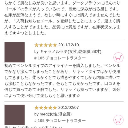
らかくて肌なじみが良いと思います。ダークブラウンにほんのり
ゴールドのラメが入っているので、目元に深みが出る感じです。
在庫が品薄なようで、欲しい時にすぐには購入できませんでした
が、「入荷お知らせメール」を登録したことによって、運よく購
入することができました。品質には満足ですが、在庫状況をふま
えて★４つとしました。
2011/12/10
by キャラメルラテ(女性,乾燥肌,38才)
# 105 チョコレートラスター
初めてペンシルタイプのアイライナーを購入しました。ペンシル
でかなり滲んでしまったことがあり、リキッドタイプばかり使用
してきました。柔らかくとても描きやすくてしかも内瞼に描いて
も滲むこともなかったです。色もとても良かったです。口コミを
信じて買ってみて正解でした。リキッドも持っていますが、気分
によって使い分けて楽しもうと思います☆
2013/02/07
by meg(女性,混合肌)
# 105 チョコレートラスター
柔らかくて描いていて痛くない♪