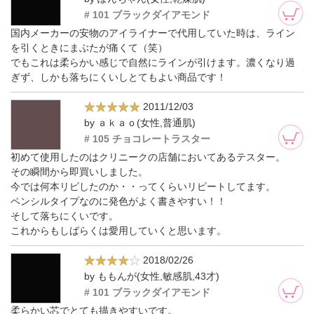
# 101 ブラックダイアモンド
国内メーカーの安物のアイライナーで代用していた時は、ライン
を引くときにまぶたが痛くて（笑）
でもこれは柔らかい感じで自然にラインが引けます。濃くなり過
ぎず、しかも落ちにくいしとてもよい商品です！
2011/12/03
by ａｋａｏ(女性,普通肌)
# 105 チョコレートラスター
初めて使用したのはクリニークの店舗においてあるテスター。
その瞬間から即買いしました。
今では何本リピしたのか・・ってくらいリピートしてます。
ペンシルタイプなのに発色がよく書きやすい！！
そして落ちにくいです。
これからもしばらくは愛用していくと思います。
2018/02/26
by ももんが(女性,敏感肌,43才)
# 101 ブラックダイアモンド
柔らかい芯でとても描きやすいです。