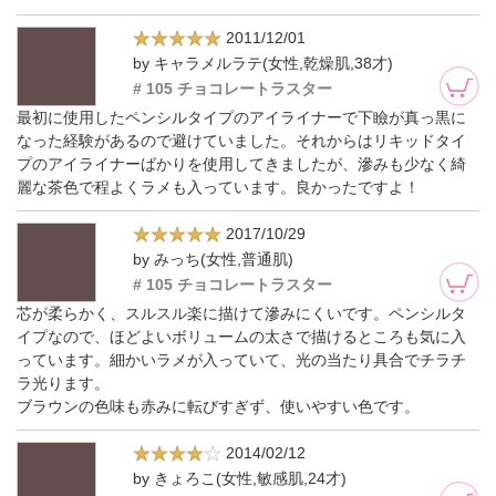
2011/12/01
by キャラメルラテ(女性,乾燥肌,38才)
# 105 チョコレートラスター
最初に使用したペンシルタイプのアイライナーで下瞼が真っ黒に
なった経験があるので避けていました。それからはリキッドタイ
プのアイライナーばかりを使用してきましたが、滲みも少なく綺
麗な茶色で程よくラメも入っています。良かったですよ！
2017/10/29
by みっち(女性,普通肌)
# 105 チョコレートラスター
芯が柔らかく、スルスル楽に描けて滲みにくいです。ペンシルタ
イプなので、ほどよいボリュームの太さで描けるところも気に入
っています。細かいラメが入っていて、光の当たり具合でチラチ
ラ光ります。
ブラウンの色味も赤みに転びすぎず、使いやすい色です。
2014/02/12
by きょろこ(女性,敏感肌,24才)