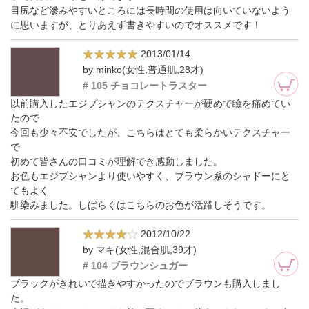
目尻など滲みやすいところには長時間の使用は向いていないよう
に思いますが、とりあえず書きやすいのでオススメです！
2013/01/14
by minko(女性,普通肌,28才)
# 105 チョコレートラスター
以前購入したエジプシャンのテクスチャーが硬めで瞼を痛めてい
たので
今回も少々不安でしたが、こちらはとても柔らかいテクスチャー
で
初めて皆さんの口コミが理解でき感動しました。
お色もエジプシャンより使いやすく、ブラウン系のシャドーにと
てもよく
馴染みました。しばらくはこちらのお色が活躍しそうです。
2012/10/22
by マキ(女性,混合肌,39才)
# 104 ブラウンシュガー
ブラックがきれいで描きやすかったのでブラウンも購入しまし
た。