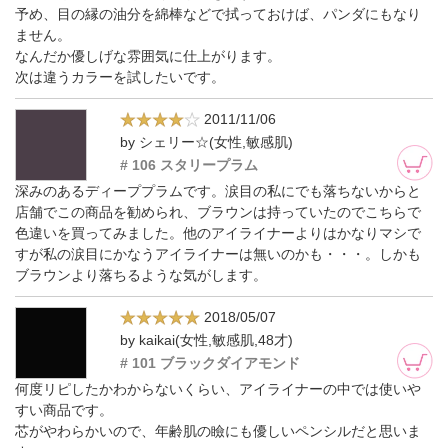
予め、目の縁の油分を綿棒などで拭っておけば、パンダにもなり
ません。
なんだか優しげな雰囲気に仕上がります。
次は違うカラーを試したいです。
2011/11/06
by シェリー☆(女性,敏感肌)
# 106 スタリープラム
深みのあるディーププラムです。涙目の私にでも落ちないからと
店舗でこの商品を勧められ、ブラウンは持っていたのでこちらで
色違いを買ってみました。他のアイライナーよりはかなりマシで
すが私の涙目にかなうアイライナーは無いのかも・・・。しかも
ブラウンより落ちるような気がします。
2018/05/07
by kaikai(女性,敏感肌,48才)
# 101 ブラックダイアモンド
何度リピしたかわからないくらい、アイライナーの中では使いや
すい商品です。
芯がやわらかいので、年齢肌の瞼にも優しいペンシルだと思いま