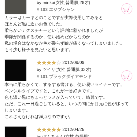
by minko(女性,普通肌,28才)
# 103 エジプシャン
カラーはカーキとのことですが実際使用してみると
ほとんど黒に近いお色でした。
柔らかいテクスチャーという評判に惹かれましたが
季節が関係するのか、使い始めだからなのか
私の場合はなかなか色が乗らず瞼が痛くなってしまいました。
もう少し様子を見たいと思います。
2012/09/09
by ツイリ(女性,普通肌,33才)
# 101 ブラックダイアモンド
本当に柔らかくて、するする書ける、使い易いライナーです。
ペンシルタイプですと、これが一番好きです。
色も濃い黒にちょっとラメが入っていて、綺麗です。
ただ、これ一日過ごしていると、いつの間にか目元に色が移って
しまいます。
これさえなければ満点なのですが。
2012/04/25
by ぽんちゃん(女性,乾燥肌)