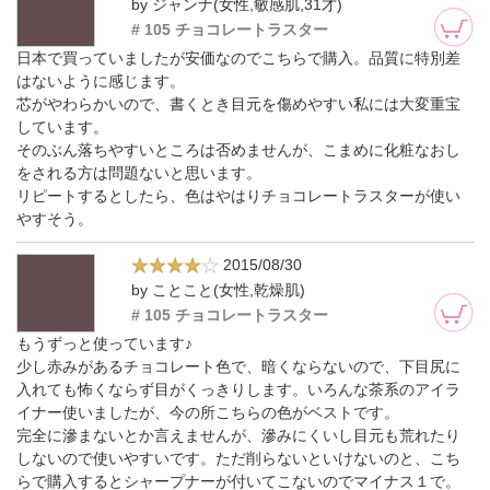
by ジャンナ(女性,敏感肌,31才)
# 105 チョコレートラスター
日本で買っていましたが安価なのでこちらで購入。品質に特別差
はないように感じます。
芯がやわらかいので、書くとき目元を傷めやすい私には大変重宝
しています。
そのぶん落ちやすいところは否めませんが、こまめに化粧なおし
をされる方は問題ないと思います。
リピートするとしたら、色はやはりチョコレートラスターが使い
やすそう。
2015/08/30
by ことこと(女性,乾燥肌)
# 105 チョコレートラスター
もうずっと使っています♪
少し赤みがあるチョコレート色で、暗くならないので、下目尻に
入れても怖くならず目がくっきりします。いろんな茶系のアイラ
イナー使いましたが、今の所こちらの色がベストです。
完全に滲まないとか言えませんが、滲みにくいし目元も荒れたり
しないので使いやすいです。ただ削らないといけないのと、こち
らで購入するとシャープナーが付いてこないのでマイナス１で。