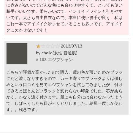
に赤みがないのでどんな色にも合わせやすくて、とっても使い
勝手がいいです。柔らかいので、インサイドラインも引きやす
いです。太さも自由自在なので、本当に使い勝手が良く、私は
これ一本でアイメイク済ませていることも多いです。アイメイ
クに欠かせないです！
2013/07/13
by chollo(女性,普通肌)
# 103 エジプシャン
こちらで評価が高かったので購入。瞳の色が薄いためかブラッ
クだと濃くなりすぎるので、カーキ寄りでブラックよりは優し
めという口コミを見てエジプシャンを試してみましたが、付け
てみるとほとんどブラックと変わらない印象でした。芯が柔ら
かく、かなり濃く付きます。肌にも自分には合わなかったよう
で、しばらくしたら目がヒリヒリしました。結局一度しか使わ
ず。。残念です。