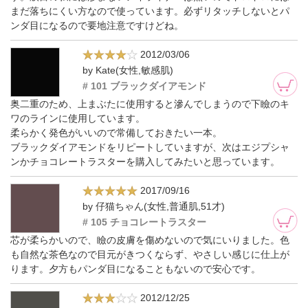
まだ落ちにくい方なので使っています。必ずリタッチしないとパ
ンダ目になるので要地注意ですけどね。
2012/03/06
by Kate(女性,敏感肌)
# 101 ブラックダイアモンド
奥二重のため、上まぶたに使用すると滲んでしまうので下瞼のキ
ワのラインに使用しています。
柔らかく発色がいいので常備しておきたい一本。
ブラックダイアモンドをリピートしていますが、次はエジプシャ
ンかチョコレートラスターを購入してみたいと思っています。
2017/09/16
by 仔猫ちゃん(女性,普通肌,51才)
# 105 チョコレートラスター
芯が柔らかいので、瞼の皮膚を傷めないので気にいりました。色
も自然な茶色なので目元がきつくならず、やさしい感じに仕上が
ります。夕方もパンダ目になることもないので安心です。
2012/12/25