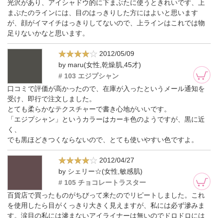
光沢があり、アイシャドウ的に下まぶたに使うときれいです、上
まぶたのラインには、目のはっきりした方にはよいと思います
が、顔がイマイチはっきりしてないので、上ラインはこれでは物
足りないかなと思います。
2012/05/09
by maru(女性,乾燥肌,45才)
# 103 エジプシャン
口コミで評価が高かったので、在庫が入ったというメール通知を
受け、即行で注文しました。
とても柔らかなテクスチャーで書き心地がいいです。
「エジプシャン」というカラーはカーキ色のようですが、黒に近
く、
でも黒ほどきつくならないので、とても使いやすい色ですよ。
2012/04/27
by シェリー☆(女性,敏感肌)
# 105 チョコレートラスター
百貨店で買ったものがちびって来たのでリピートしました。これ
を使用したら目がくっきり大きく見えますが、私には必ず滲みま
す。涙目の私には滲まないアイライナーは無いのでドロドロには