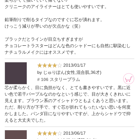
クリニークのアイライナーはとても使いやすいです。
鉛筆削りで削るタイプなのですぐに芯が潰れます。
けっこう減りが早いのが欠点かな（笑）
ブラックだとラインが目立ちすぎますが
チョコレートラスターはどんな色のシャドーにも自然に馴染むし
ナチュラルメイクにはオススメです。
2013/01/17
by じゅりぽん(女性,混合肌,36才)
# 106 スタリープラム
芯が柔らかく、目に負担がなく、とても書きやすいです。黒に近
い色で若干パープルなのかなという感じで、目が大きくきれいに
見えます。ブラウン系のアイシャドウともよくあうと思います。
ただ、削り方が下手で、すぐ芯が折れてもったいない思いを何度
かしました。パンダ目になりやすいですが、上からシャドウで抑
えると大丈夫でした。
2013/06/17