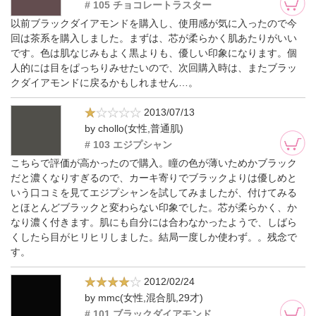
# 105 チョコレートラスター
以前ブラックダイアモンドを購入し、使用感が気に入ったので今
回は茶系を購入しました。まずは、芯が柔らかく肌あたりがいい
です。色は肌なじみもよく黒よりも、優しい印象になります。個
人的には目をぱっちりみせたいので、次回購入時は、またブラッ
クダイアモンドに戻るかもしれません…。
2013/07/13
by chollo(女性,普通肌)
# 103 エジプシャン
こちらで評価が高かったので購入。瞳の色が薄いためかブラック
だと濃くなりすぎるので、カーキ寄りでブラックよりは優しめと
いう口コミを見てエジプシャンを試してみましたが、付けてみる
とほとんどブラックと変わらない印象でした。芯が柔らかく、か
なり濃く付きます。肌にも自分には合わなかったようで、しばら
くしたら目がヒリヒリしました。結局一度しか使わず。。残念で
す。
2012/02/24
by mmc(女性,混合肌,29才)
# 101 ブラックダイアモンド