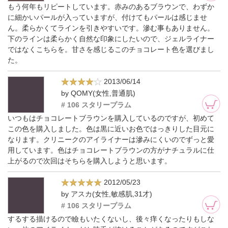
もう何年もリピートしています。赤みのあるブラウンで、わずか
に細かいパールが入っていますが、付けてもパールは感じませ
ん。柔らかくてラインを引きやすいです。滲む事もありません。
下のラインは柔らかく自然な印象にしたいので、ジェルライナー
ではなくこちらを。甘さを感じるこのチョコレート色を選びまし
た。
2013/06/14
by QOMY(女性,普通肌)
# 106 スタリープラム
いつもはチョコレートブラウンを購入しているのですが、初めて
この色を購入しました。色は黒に近いお色ではっきりした目元に
なります。クリニークのアイライナーは滲みにくいのでずっと愛
用しています。色はチョコレートブラウンの方がナチュラルに仕
上がるので次回はそちらを購入しようと思います。
2012/05/23
by アスカ(女性,敏感肌,31才)
# 106 スタリープラム
するする描けるので瞼もいたくないし、後々痒くなったりもしな