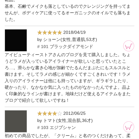
基本、石鹸でメイクも落としているのでクレンジングを持ってま
せんが、ボディケアに使ってるオーガニックのオイルでも落ちま
した。
2018/04/19
by ショーン(女性,普通肌,53才)
# 101 ブラックダイアモンド
アイビューティーストアさんのブログを見て購入しました。ちょ
うどラメが入っているアイライナーが欲しいと思っていたとこ
ろ…。滑らかな書き心地が加齢でたるんだまぶたにもスルスルと
書けます。そしてラメの感じが細かくてすごくきれいです！ラメ
入りのアイライナーは他にも持っていますが、ギラギラしたり、
硬かったり、なかなか気に入ったものがなかったんですよ。品よ
く印象的なラインが書けます。地味だけど使えるアイテムをまた
ブログで紹介して欲しいですね！
2012/06/25
by トマト(女性,混合肌,36才)
# 103 エジプシャン
初めての商品でしたが、「クリーム」と名のつくだけあって、柔