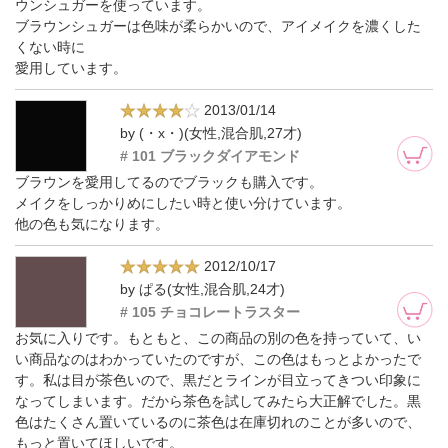
ウンシュガーを使っています。
ブラウンシュガーは色味が柔らかいので、アイメイクを濃くした
くない時に
愛用しています。
2013/01/14
by (・x・)(女性,混合肌,27才)
# 101 ブラックダイアモンド
ブラウンを愛用してるのでブラックも購入です。
メイクをしっかりめにしたい時と使い分けています。
他の色も気になります。
2012/10/17
by ぱる(女性,混合肌,24才)
# 105 チョコレートラスター
お気に入りです。もともと、この商品の別の色を持っていて、い
い商品なのはわかっていたのですが、この色はもっとよかったで
す。私は目が茶色いので、黒だとラインが目立ってきつい印象に
なってしまいます。だから茶色を試してみたら大正解でした。黒
色はたくさん置いているのに茶色は在庫切れのことが多いので、
もっと置いてほしいです。