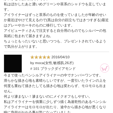
私はぼかしたあと濃いめグリーンや茶系のシャドウを足していま
す。
アイライナーはずっと茶系のものを使っていましたが年齢のせい
か最近ぼやけて見えるので(黒は自分の顔立ちではきつすぎる)最近
はグレーやカーキのものに移行しています。
アイビューティさんで注文すると自分用のものでもシルバーの包
装紙に包まれて届きますよね。
ちょっともったいないと思いつつも、プレゼントされているよう
で気分が上がります。
2016/04/10
by moca(女性,敏感肌,26才)
# 101 ブラックダイアモンド
今まで使ったペンシルアイライナーの中でナンバーワンです。
滑らかな描き心地も素晴らしいですが、一度引いたラインの上を
何度も重ねて描きたしても描き心地は変わらず、モロモロも出ま
せん。
何より滲まない！滲まないのにメイクオフもしやすい。
私はアイライナーを慎重に少しずつ描く為速乾性のあるペンシル
アイライナーはモロモロが出たり、途中から描き心地が悪くなり
瞼に負担がかかる事が気になっていました。