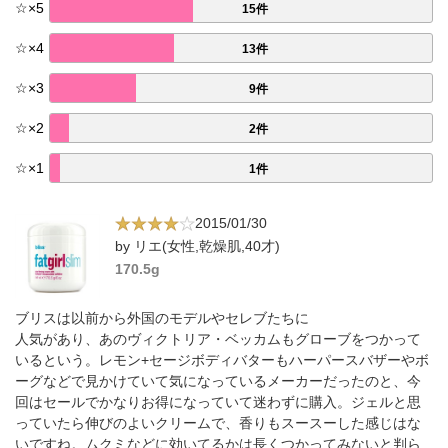
☆
×
5
15件
☆
×
4
13件
☆
×
3
9件
☆
×
2
2件
☆
×
1
1件
2015/01/30
by リエ(女性,乾燥肌,40才)
170.5g
ブリスは以前から外国のモデルやセレブたちに
人気があり、あのヴィクトリア・ベッカムもグローブをつかって
いるという。レモン+セージボディバターもハーパースバザーやボ
ーグなどで見かけていて気になっているメーカーだったのと、今
回はセールでかなりお得になっていて迷わずに購入。ジェルと思
っていたら伸びのよいクリームで、香りもスースーした感じはな
いですね。ムクミなどに効いてるかは長くつかってみないと判ら