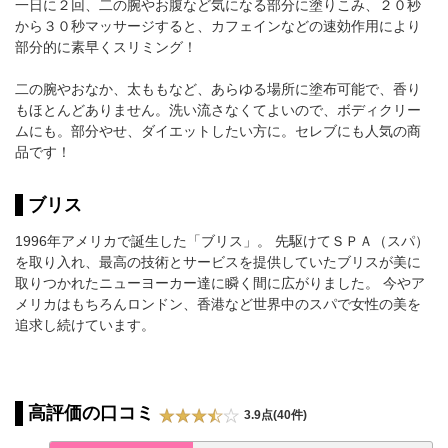
一日に２回、二の腕やお腹など気になる部分に塗りこみ、２０秒
から３０秒マッサージすると、カフェインなどの速効作用により
部分的に素早くスリミング！
二の腕やおなか、太ももなど、あらゆる場所に塗布可能で、香り
もほとんどありません。洗い流さなくてよいので、ボディクリー
ムにも。部分やせ、ダイエットしたい方に。セレブにも人気の商
品です！
ブリス
1996年アメリカで誕生した「ブリス」。 先駆けてＳＰＡ（スパ）
を取り入れ、最高の技術とサービスを提供していたブリスが美に
取りつかれたニューヨーカー達に瞬く間に広がりました。 今やア
メリカはもちろんロンドン、香港など世界中のスパで女性の美を
追求し続けています。
高評価の口コミ
3.9点(40件)