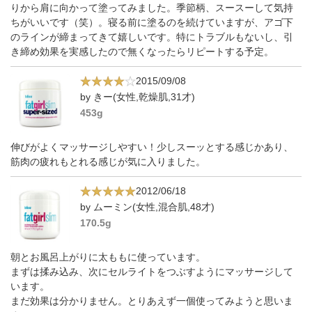
りから肩に向かって塗ってみました。季節柄、スースーして気持
ちがいいです（笑）。寝る前に塗るのを続けていますが、アゴ下
のラインが締まってきて嬉しいです。特にトラブルもないし、引
き締め効果を実感したので無くなったらリピートする予定。
2015/09/08
by きー(女性,乾燥肌,31才)
453g
伸びがよくマッサージしやすい！少しスーッとする感じかあり、
筋肉の疲れもとれる感じが気に入りました。
2012/06/18
by ムーミン(女性,混合肌,48才)
170.5g
朝とお風呂上がりに太ももに使っています。
まずは揉み込み、次にセルライトをつぶすようにマッサージして
います。
まだ効果は分かりません。とりあえず一個使ってみようと思いま