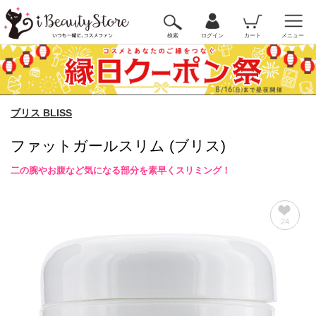
検索
ログイン
カート
メニュー
ブリス BLISS
ファットガールスリム (ブリス)
二の腕やお腹など気になる部分を素早くスリミング！
24