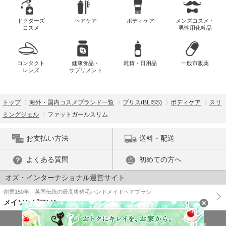
ドクターズ
ヘアケア
ボディケア
メンズコスメ・
コスメ
男性用化粧品
コンタクト
健康食品・
雑貨・日用品
一般市販薬
レンズ
サプリメント
トップ
海外・国内コスメブランド一覧
ブリス(BLISS)
ボディケア
スリ
ミングジェル
ファットガールスリム
お支払い方法
送料・配送
よくある質問
初めての方へ
オズ・インターナショナル運営サイト
創業150年、英国伝統の最高級猪毛ハンドメイドヘアブラシ
メイソンピアソン
特商法に基づく表示
プライバシーポリシー
医薬品販売許可証の情報