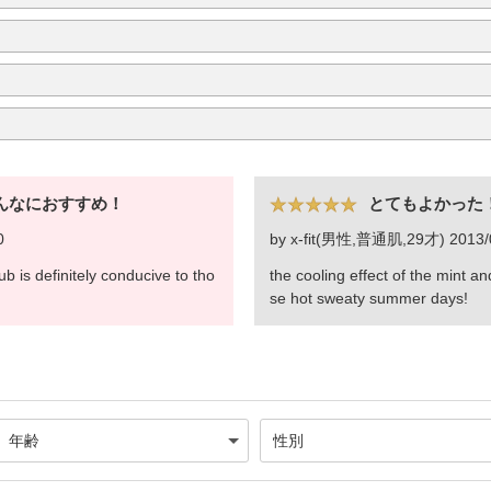
んなにおすすめ！
とてもよかった
0
by x-fit(男性,普通肌,29才) 2013/
ub is definitely conducive to tho
the cooling effect of the mint an
se hot sweaty summer days!