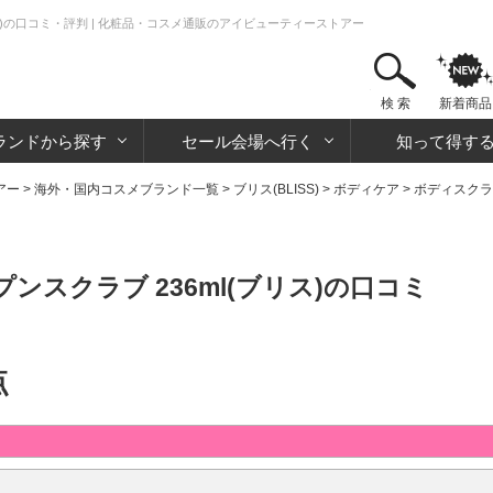
ス)の口コミ・評判 | 化粧品・コスメ通販のアイビューティーストアー
検 索
新着商品
ランドから探す
セール会場へ行く
知って得す
アー
>
海外・国内コスメブランド一覧
>
ブリス(BLISS)
>
ボディケア
>
ボディスクラ
スクラブ 236ml(ブリス)の口コミ
点