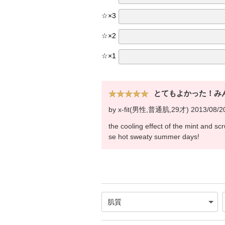
☆
×
3
☆
×
2
☆
×
1
とてもよかった！み
by x-fit(男性,普通肌,29才) 2013/08/2
the cooling effect of the mint and scr
se hot sweaty summer days!