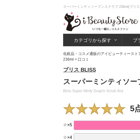
スーパーミンティソープンスクラブ 236ml(ブリ
カテゴリから探す
ブ
化粧品・コスメ通販のアイビューティースト
236ml
> 口コミ
ブリス BLISS
スーパーミンティソープン
Bliss Super Minty Soap'n Scrub 8oz
5
☆
×
5
☆
×
4