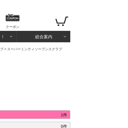
クーポン
る！
総合案内
ブ
>
スーパーミンティソープンスクラブ
1件
0件