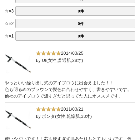
☆
×
3
0件
☆
×
2
0件
☆
×
1
0件
2014/03/25
by UI(女性,普通肌,28才)
やっといい繰り出し式のアイブロウに出会えました！！
色も明るめのブラウンで髪色に合わせやすく、書きやすいです。
他社のアイブロウで濃すぎだと思ってた人にオススメです。
2011/03/21
by ポンタ(女性,乾燥肌,33才)
使いやすいです！！芯も硬すぎず肌あたりもとてもいいです。色