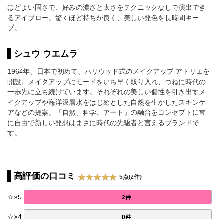
ほどよい固さで、好みの濃さと太さをテクニックなしで演出でき
るアイブロー。驚くほど持ちが良く、美しい発色を長時間キー
プ。
シュウ ウエムラ
1964年、日本で初めて、ハリウッド式のメイクアップ アトリエを
開設。メイクアップにモードをいち早く取り入れ、つねに時代の
一歩先に立ち続けています。それぞれの美しい個性を引き出すメ
イクアップや海洋深層水をはじめとした自然を生かしたスキンケ
アなどの提案。「自然、科学、アート」の融合をコンセプトに常
に自由で新しい発想はまさに時代の先駆者と言えるブランドで
す。
高評価の口コミ
5点(2件)
☆
×
5
2件
☆
×
4
0件