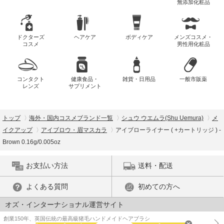
無添加化粧品
ドクターズ
ヘアケア
ボディケア
メンズコスメ・
コスメ
男性用化粧品
コンタクト
健康食品・
雑貨・日用品
一般市販薬
レンズ
サプリメント
トップ
海外・国内コスメブランド一覧
シュウ ウエムラ(Shu Uemura)
メ
イクアップ
アイブロウ・眉マスカラ
アイブローライナー ( +カートリッジ ) -
Brown 0.16g/0.005oz
お支払い方法
送料・配送
よくある質問
初めての方へ
オズ・インターナショナル運営サイト
創業150年、英国伝統の最高級猪毛ハンドメイドヘアブラシ