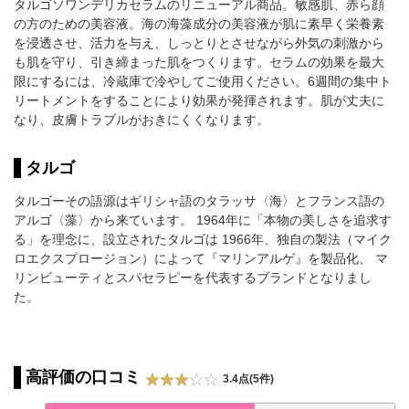
タルゴソワンデリカセラムのリニューアル商品。敏感肌、赤ら顔
の方のための美容液。海の海藻成分の美容液が肌に素早く栄養素
を浸透させ、活力を与え、しっとりとさせながら外気の刺激から
も肌を守り、引き締まった肌をつくります。セラムの効果を最大
限にするには、冷蔵庫で冷やしてご使用ください。6週間の集中ト
リートメントをすることにより効果が発揮されます。肌が丈夫に
なり、皮膚トラブルがおきにくくなります。
タルゴ
タルゴーその語源はギリシャ語のタラッサ〈海〉とフランス語の
アルゴ〈藻〉から来ています。 1964年に「本物の美しさを追求す
る」を理念に、設立されたタルゴは 1966年、独自の製法（マイク
ロエクスプロージョン）によって『マリンアルゲ』を製品化、 マ
リンビューティとスパセラピーを代表するブランドとなりまし
た。
高評価の口コミ
3.4点(5件)