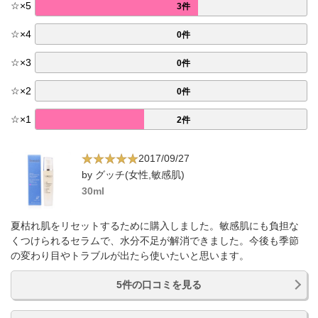
☆
×
5
3件
☆
×
4
0件
☆
×
3
0件
☆
×
2
0件
☆
×
1
2件
2017/09/27
by グッチ(女性,敏感肌)
30ml
夏枯れ肌をリセットするために購入しました。敏感肌にも負担な
くつけられるセラムで、水分不足が解消できました。今後も季節
の変わり目やトラブルが出たら使いたいと思います。
5件の口コミを見る