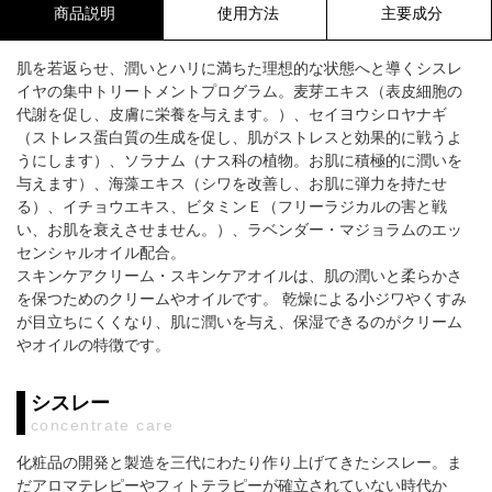
商品説明
使用方法
主要成分
肌を若返らせ、潤いとハリに満ちた理想的な状態へと導くシスレ
イヤの集中トリートメントプログラム。麦芽エキス（表皮細胞の
代謝を促し、皮膚に栄養を与えます。）、セイヨウシロヤナギ
（ストレス蛋白質の生成を促し、肌がストレスと効果的に戦うよ
うにします）、ソラナム（ナス科の植物。お肌に積極的に潤いを
与えます）、海藻エキス（シワを改善し、お肌に弾力を持たせ
る）、イチョウエキス、ビタミンＥ（フリーラジカルの害と戦
い、お肌を衰えさせません。）、ラベンダー・マジョラムのエッ
センシャルオイル配合。
スキンケアクリーム・スキンケアオイルは、肌の潤いと柔らかさ
を保つためのクリームやオイルです。 乾燥による小ジワやくすみ
が目立ちにくくなり、肌に潤いを与え、保湿できるのがクリーム
やオイルの特徴です。
シスレー
concentrate care
化粧品の開発と製造を三代にわたり作り上げてきたシスレー。ま
だアロマテレピーやフィトテラピーが確立されていない時代か