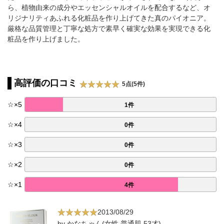
ら、植物由来の成分やエッセンシャルオイルを配合するなど、オ
リジナリティあふれる化粧品を作り上げてきた真のパイオニア。
厳格な品質管理と丁寧な処方で素早く確実な効果を実現できる化
粧品を作り上げました。
高評価の口コミ
5点(5件)
☆
×
5
1件
☆
×
4
0件
☆
×
3
0件
☆
×
2
0件
☆
×
1
4件
2013/08/29
by かなちゃん(女性,普通肌,53才)