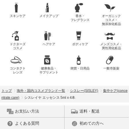
スキンケア
メイクアップ
香水・
オーガニック
フレグランス
コスメ・
無添加化粧品
ドクターズ
ヘアケア
ボディケア
メンズコスメ・
コスメ
男性用化粧品
コンタクト
健康食品・
雑貨・日用品
一般市販薬
レンズ
サプリメント
トップ
海外・国内コスメブランド一覧
シスレー(SISLEY)
集中ケア(conce
ntrate care)
シスレイヤ エッセンス 5ml x 4本
お支払い方法
送料・配送
よくある質問
初めての方へ