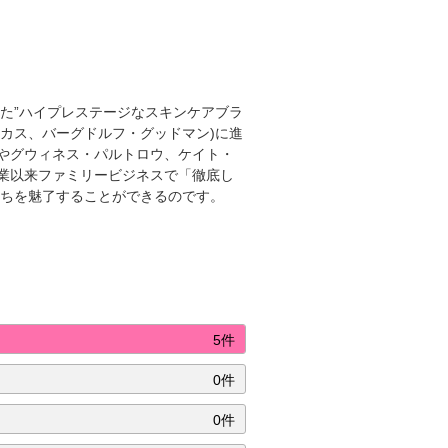
生した”ハイプレステージなスキンケアブラ
ーカス、バーグドルフ・グッドマン)に進
やグウィネス・パルトロウ、ケイト・
業以来ファミリービジネスで「徹底し
性たちを魅了することができるのです。
5件
0件
0件