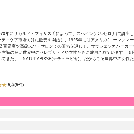
)」は1979年にリカルド・フィサス氏によって、スペイン(バルセロナ)で誕
ューティケア市場向けに販売を開始し、1995年にはアメリカ(ニーマンマ
高級百貨店や高級スパ・サロンでの販売を通じて、サラジェシカパーカー
る意識の高い世界中のセレブリティや女性たちに愛用されています。 創
きた、「NATURABISSE(ナチュラビセ)」だからこそ世界中の女
5点(5件)