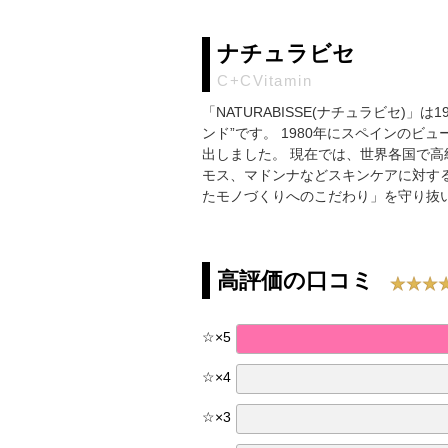
ナチュラビセ
C+CVitamin
「NATURABISSE(ナチュラビセ
ンド”です。 1980年にスペインのビ
出しました。 現在では、世界各国で
モス、マドンナなどスキンケアに対す
たモノづくりへのこだわり」を守り抜いて
高評価の口コミ
☆
×
5
☆
×
4
☆
×
3