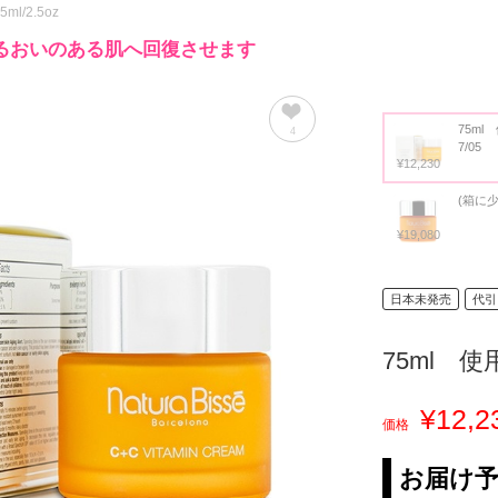
75ml/2.5oz
るおいのある肌へ回復させます
75ml
4
7/05
¥12,230
(箱に
¥19,080
日本未発売
代引
75ml 使用
¥12,2
価格
お届け