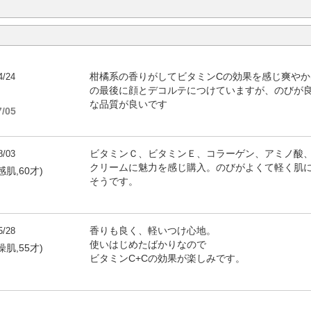
4/24
柑橘系の香りがしてビタミンCの効果を感じ爽や
の最後に顔とデコルテにつけていますが、のびが
な品質が良いです
/05
8/03
ビタミンＣ、ビタミンＥ、コラーゲン、アミノ酸
クリームに魅力を感じ購入。のびがよくて軽く肌
感肌,60才)
そうです。
5/28
香りも良く、軽いつけ心地。
使いはじめたばかりなので
燥肌,55才)
ビタミンC+Cの効果が楽しみです。