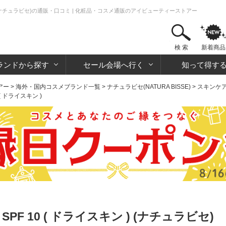
ン )(ナチュラビセ)の通販・口コミ | 化粧品・コスメ通販のアイビューティーストアー
検 索
新着商品
ランドから探す
セール会場へ行く
知って得す
アー
>
海外・国内コスメブランド一覧
>
ナチュラビセ(NATURA BISSE)
>
スキンケ
( ドライスキン )
PF 10 ( ドライスキン ) (ナチュラビセ)