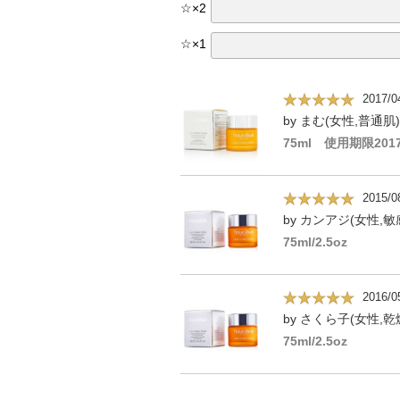
☆
×
2
☆
×
1
2017/0
by まむ(女性,普通肌)
75ml 使用期限2017
2015/0
by カンアジ(女性,敏
75ml/2.5oz
2016/0
by さくら子(女性,乾
75ml/2.5oz