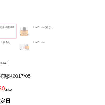
 使用期限201
75ml/2.5oz(箱なし)
¥17,000
少々傷あり)
75ml/2.5oz
¥21,070
き不可
期限2017/05
30
(税込)
予定日