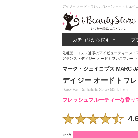
デイジー オードトワレスプレー(マーク・ジェイコ
カテゴリから探す
ブ
化粧品・コスメ通販のアイビューティースト
グランス
>
デイジー オードトワレスプレー
>
マーク・ジェイコブス MARC JA
デイジー オードトワレ
Daisy Eau De Toilette Spray 50ml/1.7oz
フレッシュフルーティーな香り
4.
☆
×
5