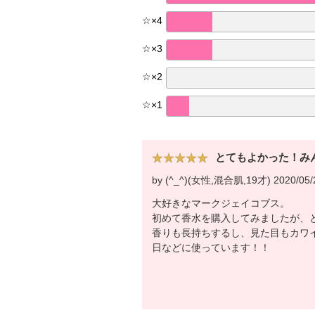
☆
×
4
☆
×
3
☆
×
2
☆
×
1
とてもよかった！み
by (^_^)(女性,混合肌,19才) 2020/05/
大好きなマークジェイコブス。
初めて香水を購入してみましたが、
香りも長持ちするし、見た目もカワ
日などに使っています！！