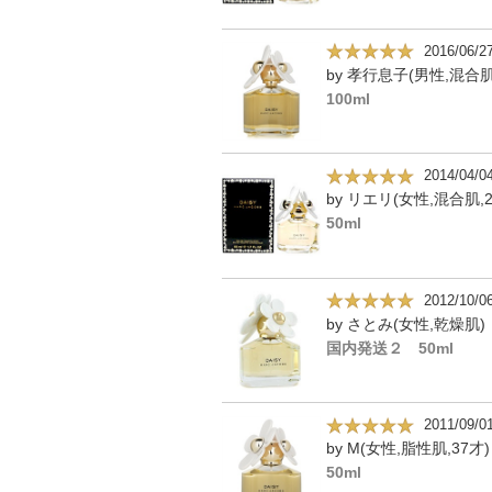
2016/06/2
by 孝行息子(男性,混合肌
100ml
2014/04/0
by リエリ(女性,混合肌,2
50ml
2012/10/0
by さとみ(女性,乾燥肌)
国内発送２ 50ml
2011/09/0
by M(女性,脂性肌,37才)
50ml