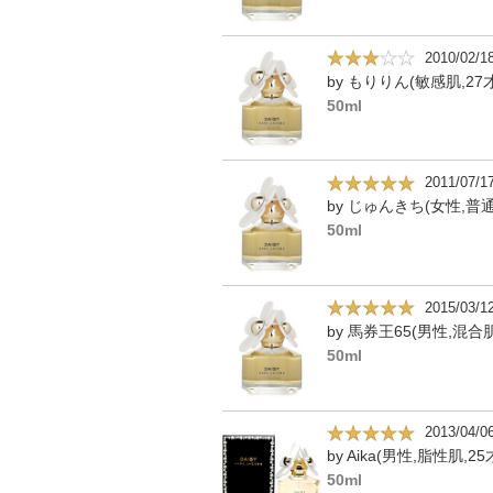
2010/02/1
by もりりん(敏感肌,27才
50ml
2011/07/1
by じゅんきち(女性,普
50ml
2015/03/1
by 馬券王65(男性,混合肌
50ml
2013/04/0
by Aika(男性,脂性肌,25
50ml