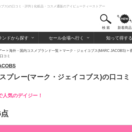
ブス)の口コミ・評判 | 化粧品・コスメ通販のアイビューティーストアー
検 索
新着商品
ランドから探す
セール会場へ行く
知って得す
アー
>
海外・国内コスメブランド一覧
>
マーク・ジェイコブス(MARC JACOBS)
>
 口コミ
COBS
スプレー(マーク・ジェイコブス)の口コミ
で人気のデイジー！
6点