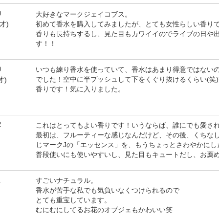
0
大好きなマークジェイコブス。
初めて香水を購入してみましたが、とても女性らしい香り
9才)
香りも長持ちするし、見た目もカワイイのでライブの日や
す！！
0
いつも練り香水を使っていて、香水はあまり得意ではない
でした！空中に半プッシュして下をくぐり抜けるくらい(笑
才)
香りです！気に入りました。
2
これはとってもよい香りです！いうならば、誰にでも愛さ
最初は、フルーティーな感じなんだけど、その後、くちな
じマークJの「エッセンス」を、もうちょっとさわやかにし
普段使いにも使いやすいし、見た目もキュートだし、お薦めです
1
すごいナチュラル。
香水が苦手な私でも気負いなくつけられるので
とても重宝しています。
むにむにしてるお花のオブジェもかわいい笑