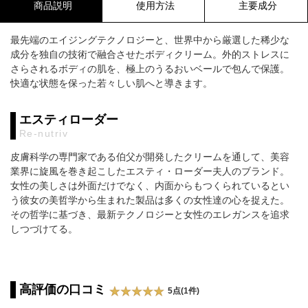
商品説明
使用方法
主要成分
最先端のエイジングテクノロジーと、世界中から厳選した稀少な
成分を独自の技術で融合させたボディクリーム。外的ストレスに
さらされるボディの肌を、極上のうるおいベールで包んで保護。
快適な状態を保った若々しい肌へと導きます。
エスティローダー
Re-nutriv
皮膚科学の専門家である伯父が開発したクリームを通して、美容
業界に旋風を巻き起こしたエスティ・ローダー夫人のブランド。
女性の美しさは外面だけでなく、内面からもつくられているとい
う彼女の美哲学から生まれた製品は多くの女性達の心を捉えた。
その哲学に基づき、最新テクノロジーと女性のエレガンスを追求
しつづけてる。
高評価の口コミ
5点(1件)