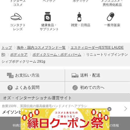
ドクターズ
ヘアケア
ボディケア
メンズコスメ・
コスメ
男性用化粧品
コンタクト
健康食品・
雑貨・日用品
一般市販薬
レンズ
サプリメント
トップ
海外・国内コスメブランド一覧
エスティローダー(ESTEE LAUDE
R)
ボディケア
ボディクリーム・ボディバーム
リニュートリィブインテン
シィブボディクリーム 291g
お支払い方法
送料・配送
よくある質問
初めての方へ
オズ・インターナショナル運営サイト
創業150年、英国伝統の最高級猪毛ハンドメイドヘアブラシ
メイソンピアソン
特商法に基づく表示
プライバシーポリシー
医薬品販売許可証の情報