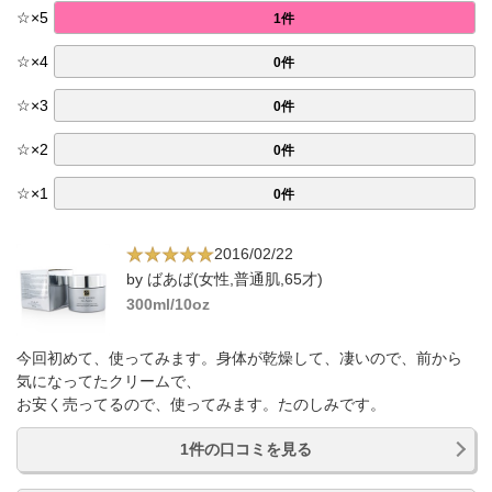
☆
×
5
1件
☆
×
4
0件
☆
×
3
0件
☆
×
2
0件
☆
×
1
0件
2016/02/22
by ばあば(女性,普通肌,65才)
300ml/10oz
今回初めて、使ってみます。身体が乾燥して、凄いので、前から
気になってたクリームで、
お安く売ってるので、使ってみます。たのしみです。
1件の口コミを見る