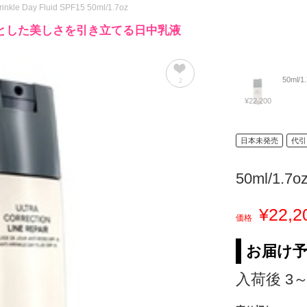
Wrinkle Day Fluid SPF15 50ml/1.7oz
とした美しさを引き立てる日中乳液
50ml/1
2
¥22,200
日本未発売
代引
50ml/1.7o
¥22,2
価格
お届け
入荷後 3