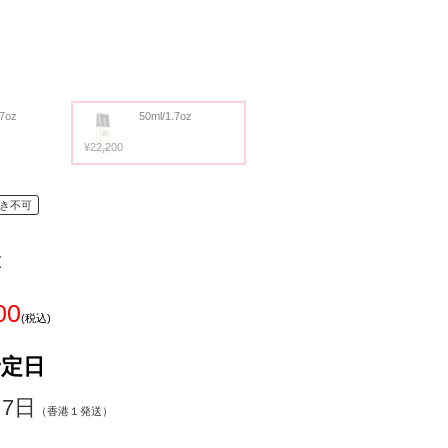
.7oz
50ml/1.7oz
¥22,200
き不可
z
00
(税込)
予定日
～7日
（香港１発送）