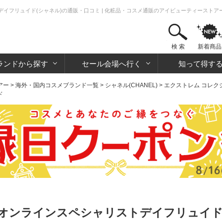
イフリュイド(シャネル)の通販・口コミ | 化粧品・コスメ通販のアイビューティーストア
検 索
新着商品
ランドから探す
セール会場へ行く
知って得す
アー
>
海外・国内コスメブランド一覧
>
シャネル(CHANEL)
>
エクストレム コレクシオン(U
ド
オンラインスペシャリストデイフリュイド 