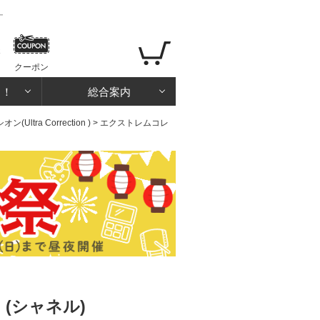
ー
クーポン
る！
総合案内
ltra Correction )
> エクストレムコレ
(シャネル)