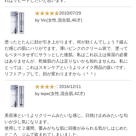
れはリピートしたいと思います。
2010/07/29
by Vic(女性,混合肌,46才)
塗ったとたんに顔が引き上がります。何が効くんでしょう？緩ん
だ感じの肌にハリがでます。薄いピンクのクリーム状で、塗って
もベタベタせずにサラッとした後肌。私はこれ以上は保湿の必要
はありませんが、乾燥肌の人は足りないかも知れませんね。私に
とっては、これはスキンケアというよりメイク用品の扱いです。
リフトアップして、顔が変わりますから（＾＾）
2016/12/11
by tepe(女性,混合肌,42才)
美容液というよりクリームみたいな感じ。日焼け止めみたいな匂
いが少し気になります。
使用して２週間。萎みがちな肌に回復がみられる気がしはじめた
ところ、ジムで盗まれてしまいました。