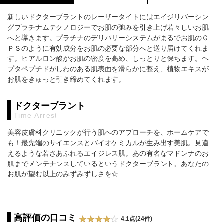
新しいドクターブラントのレーザータイトにはエイジリバーシン
グプラチナムテクノロジーでお肌の弛みを引き上げ若々しいお肌
へと導きます。プラチナのデリバリーシステムがまるでお肌のＧ
ＰＳのように有効成分をお肌の必要な部分へと送り届けてくれま
す。ヒアルロン酸がお肌の密度を高め、しっとりと保ちます。ヘ
プタペプチドがしわのある肌表面を滑らかに整え、植物エキスが
お肌をきゅっと引き締めてくれます。
ドクターブラント
Time Arrest
美容皮膚科クリニックが行う肌へのアプローチを、ホームケアで
も！最先端のサイエンスとバイオケミカルが生み出す美肌。見違
えるような若さあふれるエイジレス肌。あの有名なマドンナのお
肌までメンテナンスしているというドクターブラント。あなたの
お肌が望む以上のみずみずしさを☆
高評価の口コミ
4.1点(24件)