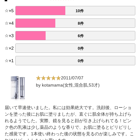
☆
×
5
10件
☆
×
4
8件
☆
×
3
6件
☆
×
2
0件
☆
×
1
0件
2011/07/07
by kotamama(女性,混合肌,53才)
届いて早速使いました。私には効果絶大です。洗顔後、ローショ
ンを塗った後にお肌に塗りましたが、直ぐに肌全体が持ち上げら
れるようでした。実際、鏡を見ると顔が引き上げられてる！ピン
ク色の乳液は少し薬品のような香りで、お肌に塗るとピリピリし
た感覚です。1本使い終わった後の状態を見るのが楽しみです。こ