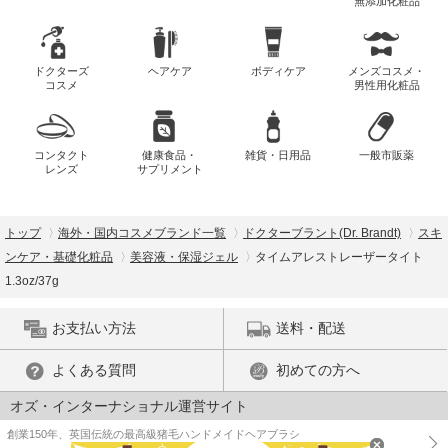
無添加化粧品
ドクターズ
ヘアケア
ボディケア
メンズコスメ・
コスメ
男性用化粧品
コンタクト
健康食品・
雑貨・日用品
一般市販薬
レンズ
サプリメント
トップ
海外・国内コスメブランド一覧
ドクターブラント(Dr. Brandt)
スキ
ンケア・基礎化粧品
美容液・保湿ジェル
タイムアレストレーザータイト
1.3oz/37g
お支払い方法
送料・配送
よくある質問
初めての方へ
オズ・インターナショナル運営サイト
創業150年、英国伝統の最高級猪毛ハンドメイドヘアブラシ