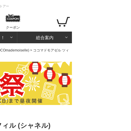
ストアー
クーポン
る！
総合案内
ademoiselle)
> ココマドモアゼル ツィ
ィル (シャネル)