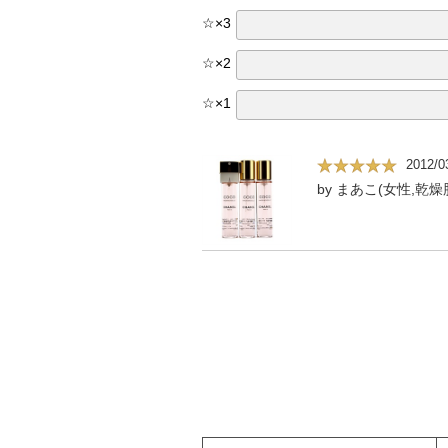
☆
×
3
☆
×
2
☆
×
1
2012/0
by まあこ(女性,乾燥肌