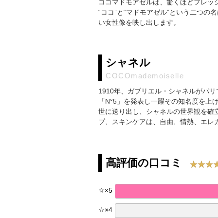
ココマドモアゼルは、驚くほどフレッ
“ココ”と“マドモアゼル”という二つ
い女性像を映し出します。
シャネル
COCOmademoiselle
1910年、ガブリエル・シャネルがパリ
「N°5」を発表し一躍その知名度を上
世に送り出し、シャネルの世界観を確
プ、スキンケアは、自由、情熱、エレ
高評価の口コミ
☆
×
5
☆
×
4