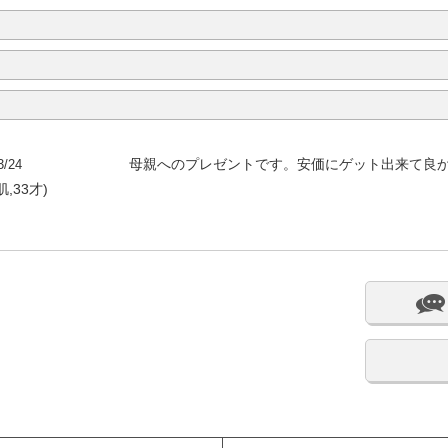
3/24
母親へのプレゼントです。安価にゲット出来て良
,33才)