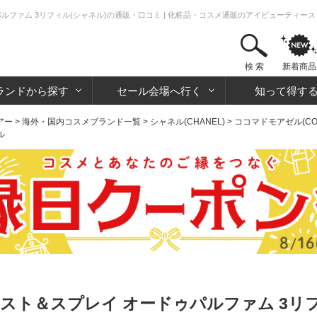
ルファム 3リフィル(シャネル)の通販・口コミ | 化粧品・コスメ通販のアイビューティー
検 索
新着商品
ランドから探す
セール会場へ行く
知って得す
アー
>
海外・国内コスメブランド一覧
>
シャネル(CHANEL)
>
ココマドモアゼル(COCOm
ル
スト＆スプレイ オードゥパルファム 3リフ