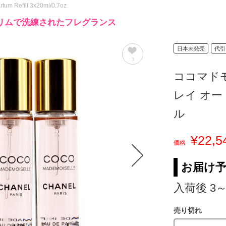
fum Refill 3x20ml/0.7oz
リムで洗練されたフレグランス
日本未発売
代引
3
ココマド
レイ オー
ル
¥22,5
価格
お届け
入荷後 3
売り切れ