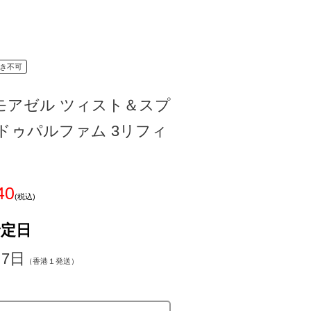
き不可
モアゼル ツィスト＆スプ
ドゥパルファム 3リフィ
40
(税込)
予定日
～7日
（香港１発送）