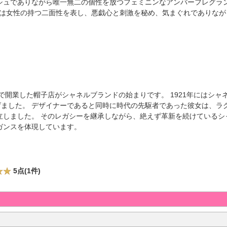
シュでありながら唯一無二の個性を放つフェミニンなアンバーフレグラ
の名は女性の持つ二面性を表し、悪戯心と刺激を秘め、気まぐれでありな
で開業した帽子店がシャネルブランドの始まりです。 1921年にはシャ
げました。 デザイナーであると同時に時代の先駆者であった彼女は、ラ
立しました。 そのレガシーを継承しながら、絶えず革新を続けているシ
ガンスを体現しています。
5点(1件)