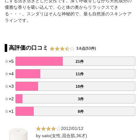
にする活き活きとした女性です。深く呼吸をしながら天然成分の
優雅な香りを吸い込んで、心と体の奥からリラックスでき
る・・・。スンダリはそんな神秘的で、最も自然派のスキンケア
ラインです。
高評価の口コミ
3.6点(53件)
☆
×
5
21件
☆
×
4
11件
☆
×
3
10件
☆
×
2
3件
☆
×
1
8件
2012/01/12
by sato(女性,混合肌,36才)