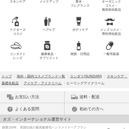
スキンケア
メイクアップ
香水・
オーガニック
フレグランス
コスメ・
無添加化粧品
ドクターズ
ヘアケア
ボディケア
メンズコスメ・
コスメ
男性用化粧品
コンタクト
健康食品・
雑貨・日用品
一般市販薬
レンズ
サプリメント
トップ
海外・国内コスメブランド一覧
スンダリ(SUNDARI)
スキンケア・
基礎化粧品
アイケア・アイクリーム
ヒーリングアイクリーム
お支払い方法
送料・配送
よくある質問
初めての方へ
オズ・インターナショナル運営サイト
創業150年、英国伝統の最高級猪毛ハンドメイドヘアブラシ