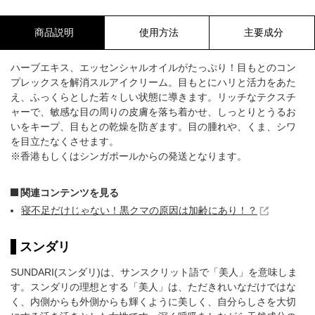
商品説明
使用方法
主要成分
ハーブエキス、エッセンシャルオイルがたっぷり！目もとのコン
プレックスを解消スルアイクリーム。目もとにハリと活力をあた
え、ふっくらとした若々しい状態に導きます。リッチなテクスチ
ャーで、敏感な目の周りの皮膚を落ち着かせ、しっとりとうるお
いをキープ、目もとの乾燥を防ぎます。目の腫れや、くま、シワ
を目立たなくさせます。
※香港もしくはシンガポールからの発送となります。
関連コンテンツを見る
寝不足だけじゃない！黒クマの原因は加齢にあり！？
スンダリ
SUNDARI(スンダリ)は、サンスクリット語で「美人」を意味しま
す。スンダリの理想とする「美人」は、ただきれいなだけではな
く、内側からも外側からも輝くように美しく、自分らしさを大切