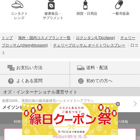
コンタクト
健康食品・
雑貨・日用品
一般市販薬
レンズ
サプリメント
トップ
海外・国内コスメブランド一覧
ロクシタン(L'Occitane)
チェリー
ブロッサム(cherryblossom)
チェリーブロッサム オードトワレスプレー
口コ
ミ
お支払い方法
送料・配送
よくある質問
初めての方へ
オズ・インターナショナル運営サイト
創業150年、英国伝統の最高級猪毛ハンドメイドヘアブラシ
メイソンピアソン
特商法に基づく表示
プライバシーポリシー
医薬品販売許可証の情報
ご利用規約
PC版で表示
商品詳細を見る