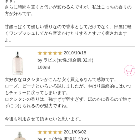
ます。
さらに時間を置くと匂いが変わるんですが、私はこっちの香りの
方が好みです。
甘酸っぱくて優しい香りなので香水としてだけでなく、部屋に軽
くワンプッシュしてから音楽かけたりするとすごく癒されます
よ。
2010/10/18
by ラピス(女性,混合肌,32才)
100ml
大好きなロクシタンがこんな安く買えるなんて感激です。
ローズ、ピーチといろいろ試しましたが、やはり最終的にはいつ
もチェリーに戻ってしまいます。
ロクシタンの香りは、強すぎず弱すぎず、ほのかに香るので飽き
ずにつけられるのが魅力ですね。
今後も利用させて頂きたいと思います。
2011/06/02
by たま(女性,普通肌,30才)