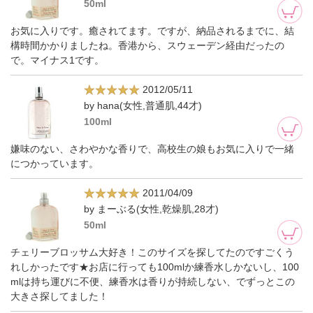
50ml
お気に入りです。癒されてます。ですが、納品されるまでに、結
構時間かかりましたね。香港から、スウェーデン経由だったの
で。マイナス1です。
2012/05/11
by hana(女性,普通肌,44才)
100ml
嫌味のない、さわやかな香りで、高校生の娘もお気に入りで一緒
につかっています。
2011/04/09
by まーぶる(女性,乾燥肌,28才)
50ml
チェリーブロッサム大好き！このサイズを探してたのですごくう
れしかったです★お店に行っても100mlか練香水しかないし、100
mlは持ち運びに不便、練香水は香りが持続しない、でずっとこの
大きさ探してました！