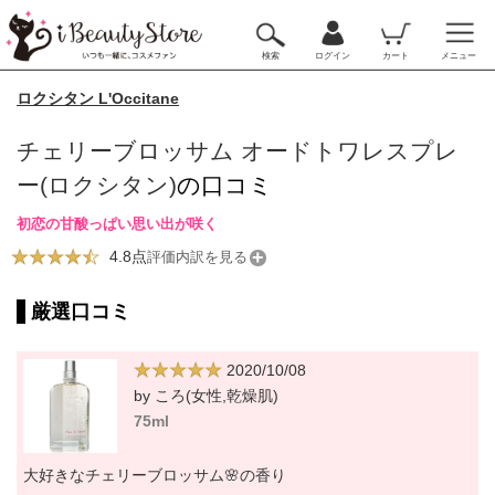
検索
ログイン
カート
メニュー
ロクシタン L'Occitane
チェリーブロッサム オードトワレスプレ
ー(ロクシタン)
の口コミ
初恋の甘酸っぱい思い出が咲く
4.8点
評価内訳を見る
厳選口コミ
2020/10/08
by ころ(女性,乾燥肌)
75ml
大好きなチェリーブロッサム🌸の香り