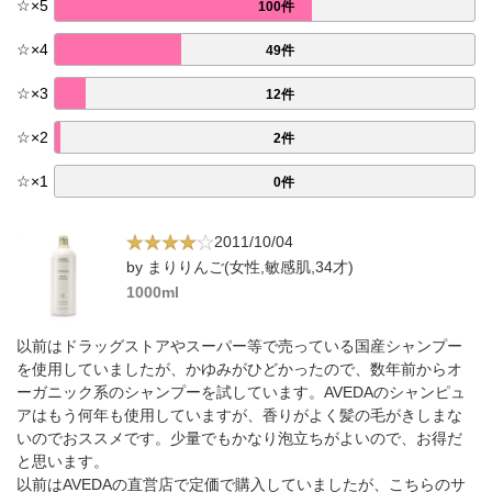
☆
×
5
100件
☆
×
4
49件
☆
×
3
12件
☆
×
2
2件
☆
×
1
0件
2011/10/04
by まりりんご(女性,敏感肌,34才)
1000ml
以前はドラッグストアやスーパー等で売っている国産シャンプー
を使用していましたが、かゆみがひどかったので、数年前からオ
ーガニック系のシャンプーを試しています。AVEDAのシャンピュ
アはもう何年も使用していますが、香りがよく髪の毛がきしまな
いのでおススメです。少量でもかなり泡立ちがよいので、お得だ
と思います。
以前はAVEDAの直営店で定価で購入していましたが、こちらのサ