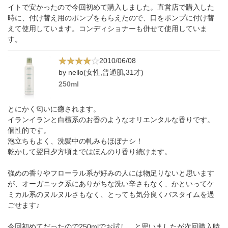
イトで安かったので今回初めて購入しました。直営店で購入した
時に、付け替え用のポンプをもらえたので、口をポンプに付け替
えて使用しています。コンディショナーも併せて使用していま
す。
2010/06/08
by nello(女性,普通肌,31才)
250ml
とにかく匂いに癒されます。
イランイランと白檀系のお香のようなオリエンタルな香りです。
個性的です。
泡立ちもよく、洗髪中の軋みもほぼナシ！
乾かして翌日夕方頃まではほんのり香り続けます。
強めの香りやフローラル系が好みの人には物足りないと思います
が、オーガニック系にありがちな洗い辛さもなく、かといってケ
ミカル系のヌルヌルさもなく、とっても気分良くバスタイムを過
ごせます♪
今回初めてだったので250mlでお試し、と思いましたが次回購入時