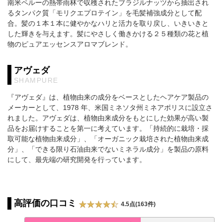
南米ペルーの熱帯雨林で収穫されたブラジルナッツから抽出され
るタンパク質「モリクエプロテイン」を毛髪補強成分として配
合。髪の１本１本に健やかなハリと活力を取り戻し、いきいきと
した輝きを与えます。髪にやさしく働きかける２５種類の花と植
物のピュアエッセンスアロマブレンド。
アヴェダ
SHAMPURE
『アヴェダ』は、植物由来の成分をベースとしたヘアケア製品の
メーカーとして、1978 年、米国ミネソタ州ミネアポリスに設立さ
れました。アヴェダは、植物由来成分をもとにした効果が高い製
品をお届けすることを第一に考えています。「持続的に栽培・採
取可能な植物由来成分」、「オーガニック栽培された植物由来成
分」、「できる限り石油由来でないミネラル成分」を製品の原料
にして、最先端の研究開発を行っています。
高評価の口コミ
4.5点(163件)