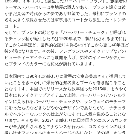
1856年、イギリスにて誕生したバーバリー・ブランド。創業者の
トーマス・バーバリーは生地屋の職人であり、ブランド設立は彼
がまだ見習の時代からの夢であり野望でした。最初にブランドの
名を大きく成長させたのは軍事用のコートから派生したトレンチ
コート。
そして、ブランドの顔となる「バーバリー・チェック」と呼ばれ
るチェック柄が誕生したのは1920年頃で、製品化されるまでには
そこから4年ほど、世界的な認知を得るのはそこから更に40年ほど
後の話になります。その後、フレグランスやメイクアップなどの
ビューティーアイテムにも展開を広げ、男性のイメージが強かっ
たブランドのカラーにも変化が訪れていきます。
日本国内では90年代の終わりに歌手の安室奈美恵さんが着用して
いたことをきっかけに爆発的な知名度とブームが巻き起こること
となります。本国でのリリースから数年経った2015年、ようやく
日本にもメイクアップアイテムが上陸。バーバリーのアパレルラ
インに見られるバーバリー・チェックや、ランウェイのモチーフ
に沿ったものなどきらびやかなデザインでありながら、ナチュラ
ルでヘルシーなルックの仕上がりにすぐに人気を集めることとな
ります。そんな中、2017年の終わりに日本国内のコスメカウンタ
ーが全店閉店されるとアナウンスが行われ、コスメラインの取り
扱いはオフィシャルのホームページのみになり、その後、オンラ