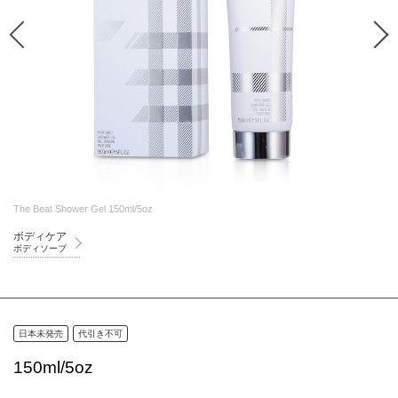
The Beat Shower Gel 150ml/5oz
ボディケア
ボディソープ
日本未発売
代引き不可
150ml/5oz