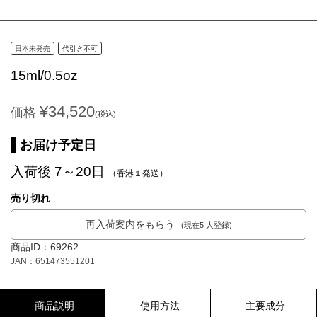
日本未発売
代引き不可
15ml/0.5oz
¥34,520
価格
(税込)
お届け予定日
入荷後 7～20日
（香港１発送）
売り切れ
再入荷案内をもらう
(現在5 人登録)
商品ID：69262
JAN：651473551201
商品説明
使用方法
主要成分