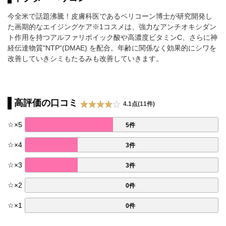
今全米で話題沸騰！皮膚科医であるペリコーン博士が研究開発し
た画期的なエイジングケア※1コスメは、強力なアンチオキシダン
ト作用を持つアルファリポイック酸や高濃度ビタミンC、さらに神
経伝達物質"NTP"(DMAE) を配合。年齢に関係なく効果的にシワを
改善していきシミもたるみも改善していきます。
高評価の口コミ
4.1点(11件)
☆
×
5
5件
☆
×
4
3件
☆
×
3
3件
☆
×
2
0件
☆
×
1
0件