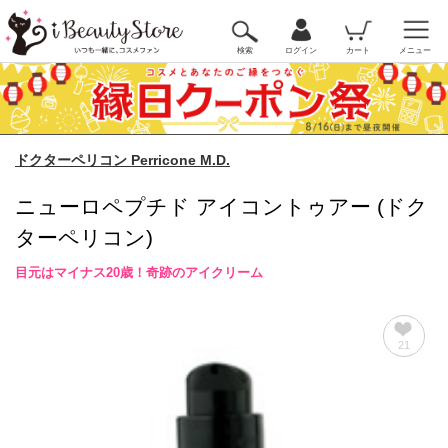
検索
ログイン
カート
メニュー
ドクターペリコン Perricone M.D.
ニューロペプチド アイコントゥアー (ドク
ターペリコン)
目元はマイナス20歳！奇跡のアイクリーム
21