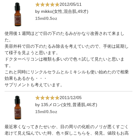
2012/05/11
by mikko(女性,混合肌,49才)
15ml/0.5oz
使用後１週間ほどで目の下のたるみがかなり改善されて来まし
た。
美容外科で目の下のたるみ除去を考えていたので、手術は延期し
て様子を見ようと思います。
ドクターペリコンは種類も多いので色々試して見たいと思いま
す。
これと同時にリンクルセラムとルミキシルも使い始めたので相乗
効果もあるかも・・・
サプリメントも考えています。
2011/12/05
by 135メロン(女性,普通肌,46才)
15ml/0.5oz
最近寒くなってきたせいか、目の周りの化粧のノリが悪くすごく
老けて見え悩んでいた時、色々探しこちらを、発見。値段もお高