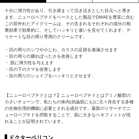
十分に弾力性があり、引き締まって活き活きとした目元へと導き
ます。ニューロペプチドをベースとした製品でDMAEを豊富に含む
この並外れたアイクリームは、その含まれるそれぞれの成分の相
乗効果で効果的に、そしてハッキリと違いを見せてくれます。デ
リケートな目の周り専用のクリームです。
・目の周りのシワや小じわ、カラスの足跡を激減させます
・目の周りの腫れぼったさを改善します
・ 肌に弾力性を与えます
・目の下のクマを改善します
・目の周りのシェイプをハッキリとさせます
【ニューロペプチドとは？】ニューロペプチドとはアミノ酸郡の
小さいチェーンで、私たちの体内(勿論肌にも)に元々存在する多種
の生物生理的機能に必要とされる成分です。最新のリサーチでニ
ューロペプチドを摂取することで、肌に大きなベネフィットが現
れることが証明されています。
ドクターペリコン