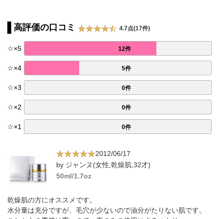
高評価の口コミ
4.7点(17件)
☆
×
5
12件
☆
×
4
5件
☆
×
3
0件
☆
×
2
0件
☆
×
1
0件
2012/06/17
by ジャンヌ(女性,乾燥肌,32才)
50ml/1.7oz
乾燥肌の方にオススメです。
水分量は充分ですが、毛穴が少ないので油分がたりない肌です。