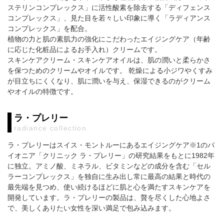
ステリンコンプレックス」に活性酸素を除去する「ディフェンス
コンプレックス」、見た目を若々しい印象に導く「ラディアンス
コンプレックス」を配合。
植物の力と肌の素肌力の強化にこだわったエイジングケア（年齢
に応じた化粧品によるお手入れ）クリームです。
スキンケアクリーム・スキンケアオイルは、肌の潤いと柔らかさ
を保つためのクリームやオイルです。 乾燥による小ジワやくすみ
が目立ちにくくなり、肌に潤いを与え、保湿できるのがクリーム
やオイルの特徴です。
ラ・プレリー
radiance collection
ラ・プレリーはスイス・モントルーにあるエイジングケア※1のパ
イオニア「クリニック ラ・プレリー」の研究結果をもとに1982年
に独立。アミノ酸、ミネラル、ビタミンなどの成分を含む「セル
ラーコンプレックス」を独自に生み出し常に最高の結果と時代の
最先端を見つめ、使い続けるほどに肌と心を満たすスキンケアを
開発しています。ラ・プレリーの製品は、贅を尽くした心地よさ
で、美しくありたい女性を深い満足で包み込みます。