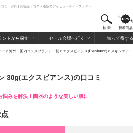
の口コミ・評判 | 化粧品・コスメ通販のアイビューティーストアー
検 索
新着商品
ランドから探す
セール会場へ行く
知って得す
アー
>
海外・国内コスメブランド一覧
>
エクスビアンス(Exuviance)
>
スキンケア・
 30g(エクスビアンス)の口コミ
お悩みを解決！陶器のような美しい肌に
2点