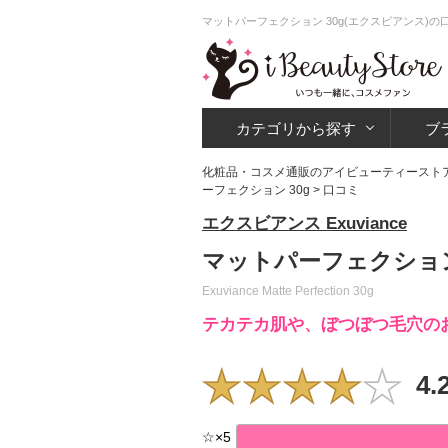
マットパーフェクション 30g(エクスビアンス)
カテゴリから探す
ブ
化粧品・コスメ通販のアイビューティースト
ーフェクション 30g
> 口コミ
エクスビアンス Exuviance
マットパーフェクション
Exuviance Matte Perfection 30g
テカテカ肌や、ぼつぼつ毛穴の
4.
☆
×
5