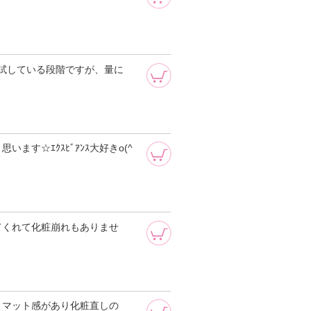
を試している段階ですが、量に
す☆ｴｸｽﾋﾞｱﾝｽ大好きo(^
てくれて化粧崩れもありませ
、マット感があり化粧直しの