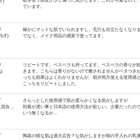
紙を使う頻度が少し減った気がします。これから夏なので
才)
ています。
8
確かにマットな肌でいられますし、毛穴も目立たなくなり
でなく、メイク用品の感覚で使ってます。
5才)
3
リピートです。ベスペラも持ってます。ベスペラの香りが
きます。こちらは香りがないので癒されませんがベタつき
)
っちも効果はよくわかりませんが、朝夕両方使える使用感
こっちをリピートしました。
7
さらっとした使用感で肌が柔らかくなる気がしますが
到着が遅い事と日本語の使用方法が欲しい。少量だったの
by ひたんたんたん(女性,混合肌)
いつ無くなるか…
7
陶器の様な肌は過大広告？な気がしますが朝の手入れの乳