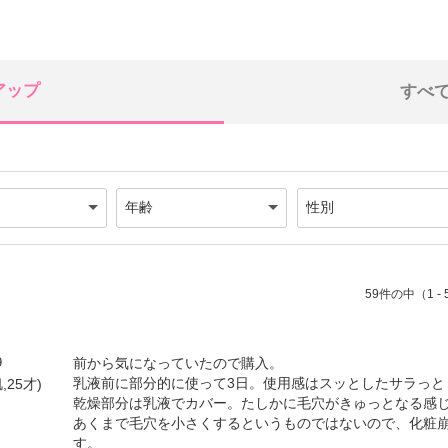
アップ
すべ
59件の中（1 -
9
前から気になっていたので購入。
乳液前に部分的に使って3日。使用感はスッとしたサラっと
,25才)
乾燥部分は乳液でカバー。たしかに毛穴がきゅっとなる感
あくまで毛穴を小さくするというものではないので、化粧
す。