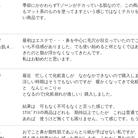
1
季節にかかわらずTゾーンがテカっている肌なので、この商
もマット系のものを塗ってますという感じではなくテカり
い商品です。
2
最初はエステで・・・鼻を中心に毛穴が目立っていたので
いち不信感がありました。でも使い始めると何となくでは
by hidegozaru(女性,混合肌,47才)
きたのと脂が浮かなくなってきたんです。
私はお勧めだと思います。
6
最近 忙しくて化粧直しが なかなかできないので購入し
涼しい時期はそうでもないのですが 暖かくなってきて化
と なんじゃこりゃ
となるので(化粧崩れが激しい）購入しました。
結果は 可もなく不可もなくと言った感じです。
ｴｸｽﾋﾞｱﾝｽの商品はどれも 期待以上でしたが これは普通
あれば 使うけど無くても困りません。って感じです。も
1
おでこと鼻が脂性肌であぶらとり紙が手ばせない私ですが