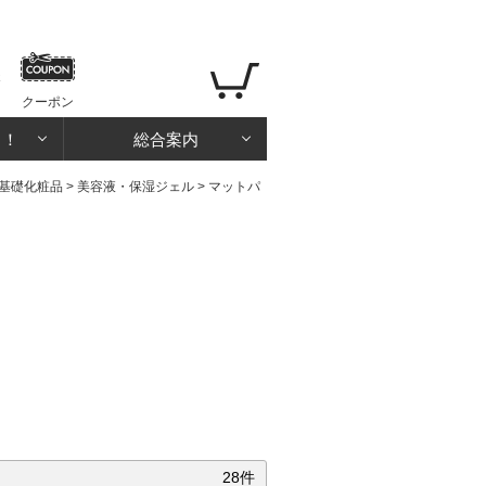
クーポン
る！
総合案内
基礎化粧品
>
美容液・保湿ジェル
>
マットパ
28件