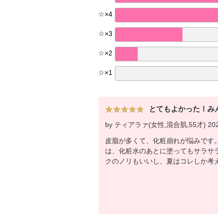
☆
×
4
☆
×
3
☆
×
2
☆
×
1
とてもよかった！み
by ティアラァ(女性,混合肌,55才) 2021
皮脂が多くて、化粧崩れが悩みです
は、化粧水のあとに塗ってもサラサ
クのノリもいいし、夏はコレしか考