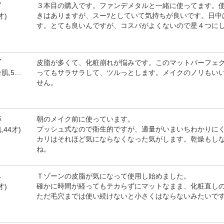
7
３本目の購入です。ファンデメタルと一緒に使ってます。
きはありますが、スーﾂとしていて気持ちが良いです。日中
才)
す。とても良いんですが、コスパがよくないので星４つに
7
皮脂が多くて、化粧崩れが悩みです。このマットパーフェ
ってもサラサラして、ツルっとします。メイクのノリもい
by ティアラァ(女性,混合肌,55才)
せん。
6
朝のメイク前に使っています。
プッシュ式なので衛生的ですが、適量がいまいちわかりに
,44才)
カリはそれほど気にならなくなった気がします。乾燥もし
ね。
1
Ｔゾーンの皮脂が気になって使用し始めました。
確かに時間が経ってもテカらずにマットなまま、化粧直し
才)
ただ毛穴までは使い続けないと小さくはならないみたいで