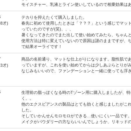
モイスチャー、乳液とライン使いしているので相乗効果は
6
テカりを抑えたくて購入しました。
春先に初めて使用したときは「？？？」という感じでマッ
8才)
っていたのですが(笑)、、、
暑くなってきたのでまた出して使い始めてみたら、ちゃん
使用方法は特に変えていないので原因は謎のままですが、
で結果オーライです！
7
商品の名前通り、マットな仕上がりになります。脂性肌で
っていますが、これを使い始めてからは少しあぶらとりが
3才)
なじみもいいので、ファンデーションと一緒に使っても浮
6
生理前の脂っぽくなる時のTゾーン用に購入しましたが、特
く。。
他のエクスビアンスの製品はとても効くと感じましたがこ
した。
そしていかんせんモロモロができる…使いにくい一品です
メイクがパウダリーの方ならいいんでしょうか、リキッド