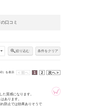
ての口コミ
絞り込む
条件をクリア
 50）を表示
< 前へ
1
2
次へ >
した質感になります。
じはあります。
崩れ防止では効果ありそうで