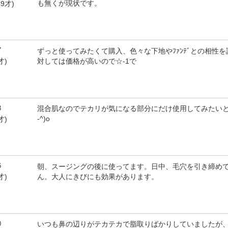
も無くが現状です。
9才)
7
ずっと使ってみたくて購入、色々な下地やﾌｧﾝﾃﾞとの相性
対しては価格が高いので☆-1で
才)
3
混合肌なのでテカリが気になる部分にだけ使用してみたいと思いま
-^)o
才)
6
朝、スージングの後に使ってます。日中、毛穴を引き締め
ん。大人にきびにも効果があります。
才)
0
いつも鼻の辺りがテカテカで脂取りばかりしていましたが