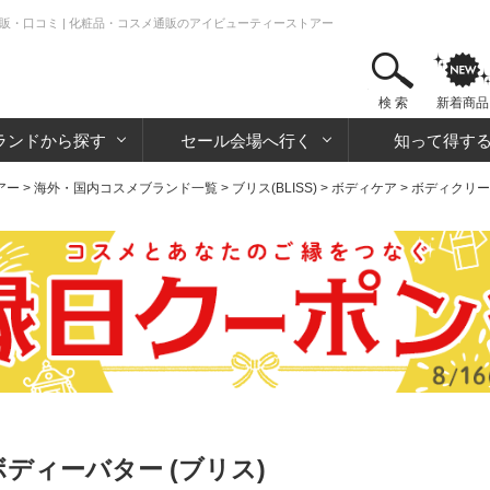
販・口コミ | 化粧品・コスメ通販のアイビューティーストアー
検 索
新着商品
ランドから探す
セール会場へ行く
知って得す
アー
>
海外・国内コスメブランド一覧
>
ブリス(BLISS)
>
ボディケア
>
ボディクリー
ディーバター (ブリス)