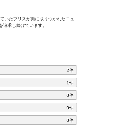
していたブリスが美に取りつかれたニュ
を追求し続けています。
2件
1件
0件
0件
0件