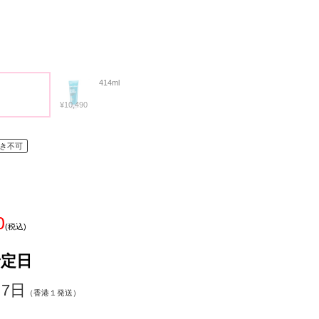
414ml
¥10,490
き不可
0
(税込)
予定日
～7日
（香港１発送）