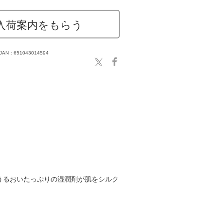
入荷案内をもらう
JAN：651043014594
うるおいたっぷりの湿潤剤が肌をシルク