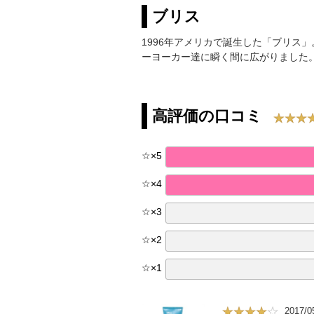
ブリス
1996年アメリカで誕生した「ブリス
ーヨーカー達に瞬く間に広がりました
高評価の口コミ
☆
×
5
☆
×
4
☆
×
3
☆
×
2
☆
×
1
2017/0