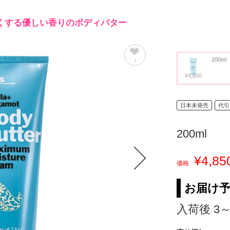
くする優しい香りのボディバター
200ml
1
¥4,850
日本未発売
代引
200ml
¥4,85
価格
お届け
入荷後 3