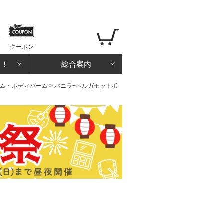
クーポン
る！
総合案内
ム・ボディバーム
> バニラ+ベルガモットボ