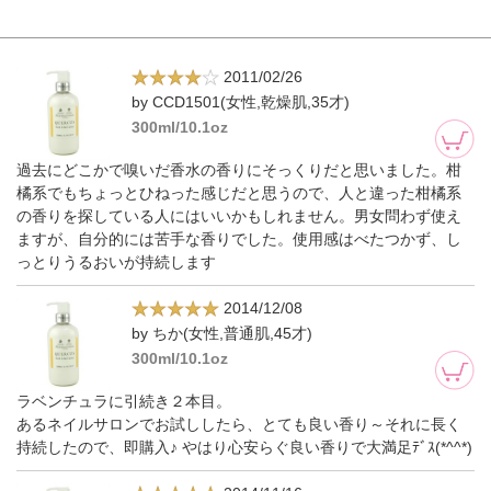
2011/02/26
by CCD1501(女性,乾燥肌,35才)
300ml/10.1oz
過去にどこかで嗅いだ香水の香りにそっくりだと思いました。柑
橘系でもちょっとひねった感じだと思うので、人と違った柑橘系
の香りを探している人にはいいかもしれません。男女問わず使え
ますが、自分的には苦手な香りでした。使用感はべたつかず、し
っとりうるおいが持続します
2014/12/08
by ちか(女性,普通肌,45才)
300ml/10.1oz
ラベンチュラに引続き２本目。
あるネイルサロンでお試ししたら、とても良い香り～それに長く
持続したので、即購入♪ やはり心安らぐ良い香りで大満足ﾃﾞｽ(*^^*)