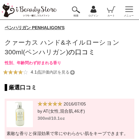
検索
ログイン
カート
メニュー
ペンハリガン PENHALIGON'S
クァーカス ハンド&ネイルローション
300ml(ペンハリガン)
の口コミ
性別、年齢問わず好まれる香り
4.1点
評価内訳を見る
厳選口コミ
2016/07/05
by AT(女性,混合肌,46才)
300ml/10.1oz
素敵な香りと保湿効果で常にやわらかい肌をキープできます。