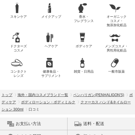
スキンケア
メイクアップ
香水・
オーガニック
フレグランス
コスメ・
無添加化粧品
ドクターズ
ヘアケア
ボディケア
メンズコスメ・
コスメ
男性用化粧品
コンタクト
健康食品・
雑貨・日用品
一般市販薬
レンズ
サプリメント
トップ
海外・国内コスメブランド一覧
ペンハリガン(PENHALIGON'S)
ボ
ディケア
ボディローション・ボディミルク
クァーカス ハンド&ネイルロー
ション 300ml
口コミ
お支払い方法
送料・配送