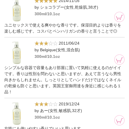
2014/11/16
by ショコラプー(女性,乾燥肌,38才)
300ml/10.1oz
ユニセックスで使える爽やかな香りです。保湿目的よりは香りを
楽しむ感じです。コスパとペンハリガンの香りと言うことで◎
2011/06/24
by Belgique(女性,混合肌)
300ml/10.1oz
シンプルな容器で容量もあり部屋に置いて気軽に使えるのがイイ
です。香りは性別を問わないと思いますが、あえて言うなら男性
向きかもしれません。しっとりとしてハンドだけではなくネイル
の乾燥も防ぐと思います。英国王室御用達を身近に感じられる１
品！
2019/12/24
by あー(女性,敏感肌,32才)
300ml/10.1oz
女性にも使いやすい香りでいいと思います。