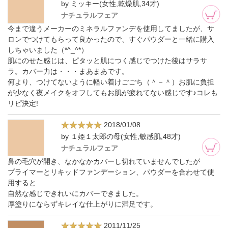
by ミッキー(女性,乾燥肌,34才)
ナチュラルフェア
今まで違うメーカーのミネラルファンデを使用してましたが、サ
ロンでつけてもらって良かったので、すぐパウダーと一緒に購入
しちゃいました（*^_^*）
肌にのせた感じは、ピタッと肌につく感じでつけた後はサラサ
ラ。カバー力は・・・まあまあです。
何より、つけてないように軽い着けごごち（＾－＾）お肌に負担
が少なく夜メイクをオフしてもお肌が疲れてない感じです♪コレも
リピ決定!
2018/01/08
by １姫１太郎の母(女性,敏感肌,48才)
ナチュラルフェア
鼻の毛穴が開き、なかなかカバーし切れていませんでしたが
プライマーとリキッドファンデーション、パウダーを合わせて使
用すると
自然な感じできれいにカバーできました。
厚塗りにならずキレイな仕上がりに満足です。
2011/11/25