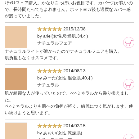
ﾅﾁｭﾗﾙフェア購入。かなり白っぽいお色目です。カバー力が良いの
で、長時間たってもよれません。ホットヨガ後も適度なカバー感
が残っていました。
2015/12/08
by ariel(女性,乾燥肌,34才)
ナチュラルフェア
ナチュラルライトが濃かったのでナチュラルフェアも購入。
肌負担もなくオススメです。
2014/08/13
by みーた(女性,混合肌,40才)
ナチュラル
肌が綺麗な人が使っていたので、べ○ミネラルから乗り換えまし
た。
ベ○ミネラルよりも肌への負担が軽く、綺麗につく気がします。使
い続けようと思います。
2014/02/15
by あおい(女性,乾燥肌)