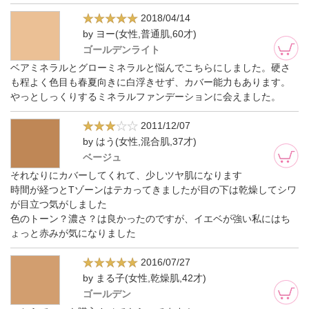
2018/04/14
by ヨー(女性,普通肌,60才)
ゴールデンライト
ベアミネラルとグローミネラルと悩んでこちらにしました。硬さ
も程よく色目も春夏向きに白浮きせず、カバー能力もあります。
やっとしっくりするミネラルファンデーションに会えました。
2011/12/07
by はう(女性,混合肌,37才)
ベージュ
それなりにカバーしてくれて、少しツヤ肌になります
時間が経つとTゾーンはテカってきましたが目の下は乾燥してシワ
が目立つ気がしました
色のトーン？濃さ？は良かったのですが、イエベが強い私にはち
ょっと赤みが気になりました
2016/07/27
by まる子(女性,乾燥肌,42才)
ゴールデン