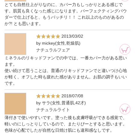
とても自然仕上がりなのに、カバー力もしっかりとある感じで
す。肌質も良くなった感じになります。パーフェクティングパウ
ダーで仕上げると、もうバッチリ！！ これ以上のものがあるの
か?! とも思います。
2013/03/02
by mickey(女性,乾燥肌)
ナチュラルフェア
ミネラルのリキッドファンでの中では、一番カバー力がある思い
ます。
使い続けて思うことは、普通のリキッドファンでと違いつけ心地
が軽く、オフした時も疲れた感がありません。お肌の調子もいい
です。
2018/07/08
by サラ(女性,普通肌,42才)
ナチュラルライト
薄付きで使いやすいです。塗った後も皮膚呼吸ができる感覚で、
軽いのにしっとりしているので、またりぴーとすると思います。
色味が心配でしたが自然な日焼け肌にも違和感なしです。