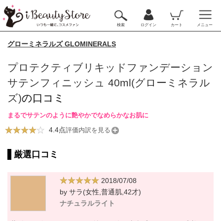
検索
ログイン
カート
メニュー
グローミネラルズ GLOMINERALS
プロテクティブリキッドファンデーション
サテンフィニッシュ 40ml(グローミネラル
ズ)
の口コミ
まるでサテンのように艶やかでなめらかなお肌に
4.4点
評価内訳を見る
厳選口コミ
2018/07/08
by サラ(女性,普通肌,42才)
ナチュラルライト