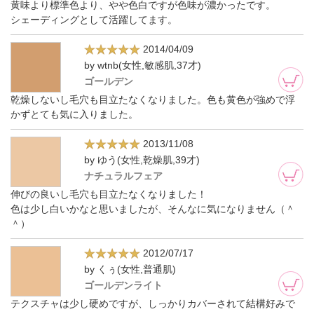
黄味より標準色より、やや色白ですが色味が濃かったです。
シェーディングとして活躍してます。
2014/04/09
by wtnb(女性,敏感肌,37才)
ゴールデン
乾燥しないし毛穴も目立たなくなりました。色も黄色が強めで浮
かずとても気に入りました。
2013/11/08
by ゆう(女性,乾燥肌,39才)
ナチュラルフェア
伸びの良いし毛穴も目立たなくなりました！
色は少し白いかなと思いましたが、そんなに気になりません（＾
＾）
2012/07/17
by くぅ(女性,普通肌)
ゴールデンライト
テクスチャは少し硬めですが、しっかりカバーされて結構好みで