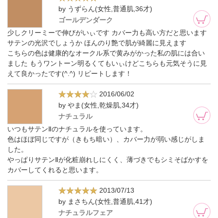
by うずらん(女性,普通肌,36才)
ゴールデンダーク
少しクリーミーで伸びがいぃです カバー力も高い方だと思います
サテンの光沢でしょうか ほんのり艶で肌が綺麗に見えます
こちらの色は健康的なオークル系で黄みがかった私の肌には合い
ました もうワントーン明るくてもいぃけどこちらも元気そうに見
えて良かったです(^.^) リピートします！
2016/06/02
by やま(女性,乾燥肌,34才)
ナチュラル
いつもサテンⅡのナチュラルを使っています。
色はほぼ同じですが（きもち暗い）、カバー力が弱い感じがしま
した。
やっぱりサテンⅡが化粧崩れしにくく、薄づきでもシミそばかすを
カバーしてくれると思います。
2013/07/13
by まさちん(女性,普通肌,41才)
ナチュラルフェア