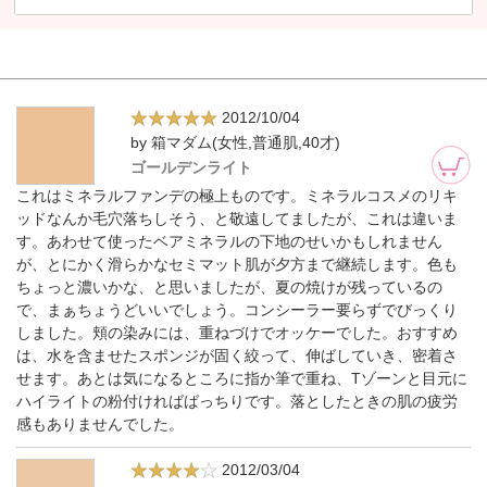
2012/10/04
by 箱マダム(女性,普通肌,40才)
ゴールデンライト
これはミネラルファンデの極上ものです。ミネラルコスメのリキ
ッドなんか毛穴落ちしそう、と敬遠してましたが、これは違いま
す。あわせて使ったベアミネラルの下地のせいかもしれません
が、とにかく滑らかなセミマット肌が夕方まで継続します。色も
ちょっと濃いかな、と思いましたが、夏の焼けが残っているの
で、まぁちょうどいいでしょう。コンシーラー要らずでびっくり
しました。頬の染みには、重ねづけでオッケーでした。おすすめ
は、水を含ませたスポンジが固く絞って、伸ばしていき、密着さ
せます。あとは気になるところに指か筆で重ね、Tゾーンと目元に
ハイライトの粉付ければばっちりです。落としたときの肌の疲労
感もありませんでした。
2012/03/04