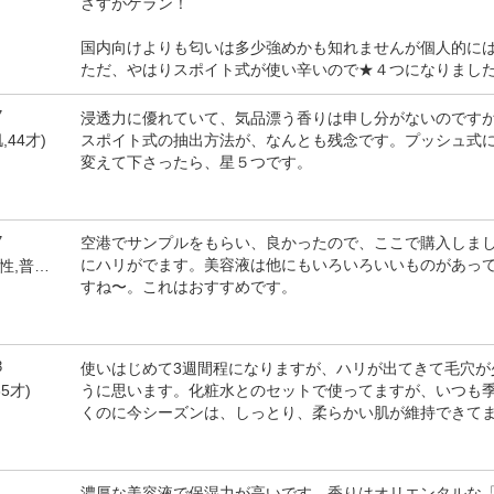
さすがゲラン！
国内向けよりも匂いは多少強めかも知れませんが個人的に
ただ、やはりスポイト式が使い辛いので★４つになりまし
7
浸透力に優れていて、気品漂う香りは申し分がないのです
スポイト式の抽出方法が、なんとも残念です。プッシュ式
,44才)
変えて下さったら、星５つです。
7
空港でサンプルをもらい、良かったので、ここで購入しま
にハリがでます。美容液は他にもいろいろいいものがあっ
by 紫のラヴェンダー(女性,普通肌,51才)
すね〜。これはおすすめです。
3
使いはじめて3週間程になりますが、ハリが出てきて毛穴が
うに思います。化粧水とのセットで使ってますが、いつも
5才)
くのに今シーズンは、しっとり、柔らかい肌が維持できて
1
濃厚な美容液で保湿力が高いです。香りはオリエンタルな