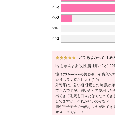
☆
×
4
☆
×
3
☆
×
2
☆
×
1
とてもよかった！み
by しゅんまま(女性,普通肌,42才) 2014
憧れのGuerlainの美容液、初購入で
香りも良く癒されます(^-^)
外資系は、若い頃 使用した時 肌が
てたのですが、思いきって使用した
出てきて毛穴も目立たなくなってき
してますが、それがいいのかな？
肌がモチモチで自然なツヤが出てきました
オススメです！！