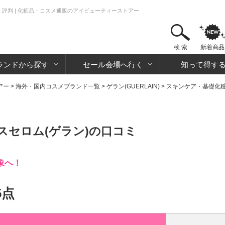
・評判 | 化粧品・コスメ通販のアイビューティーストアー
検 索
新着商品
ランドから探す
セール会場へ行く
知って得す
アー
>
海外・国内コスメブランド一覧
>
ゲラン(GUERLAIN)
>
スキンケア・基礎化
スセロム(ゲラン)の口コミ
象へ！
5点