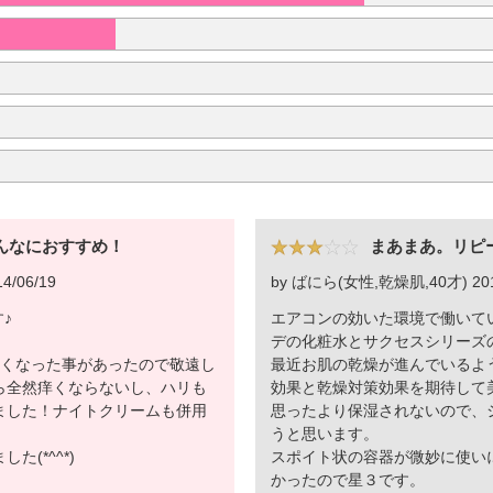
んなにおすすめ！
まあまあ。リピ
/06/19
by ばにら(女性,乾燥肌,40才) 2012
す♪
エアコンの効いた環境で働いて
デの化粧水とサクセスシリーズ
痒くなった事があったので敬遠し
最近お肌の乾燥が進んでいるよ
ら全然痒くならないし、ハリも
効果と乾燥対策効果を期待して
ました！ナイトクリームも併用
思ったより保湿されないので、
うと思います。
(*^^*)
スポイト状の容器が微妙に使い
かったので星３です。