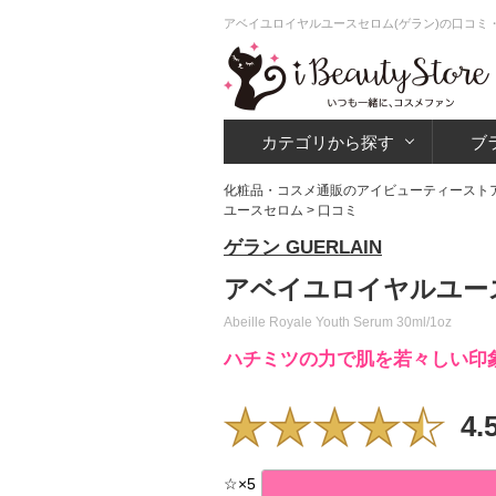
アベイユロイヤルユースセロム(ゲラン)の口コミ
カテゴリから探す
ブ
化粧品・コスメ通販のアイビューティースト
ユースセロム
> 口コミ
ゲラン GUERLAIN
アベイユロイヤルユー
Abeille Royale Youth Serum 30ml/1oz
ハチミツの力で肌を若々しい印
4.
☆
×
5