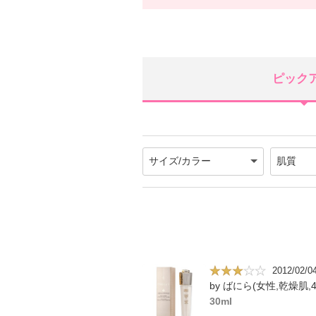
ピック
2012/02/0
by ばにら(女性,乾燥肌,4
30ml