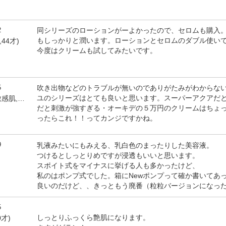
2
同シリーズのローションがーよかったので、セロムも購入
もしっかりと潤います。ローションとセロムのダブル使い
,44才)
今度はクリームも試してみたいです。
5
吹き出物などのトラブルが無いのでありがたみがわからな
ユのシリーズはとても良いと思います。スーパーアクアだ
by ＴＥＲＥＳＡ(女性,敏感肌,48才)
だと刺激が強すぎる・オーキデの５万円のクリームはちょ
ったらこれ！！ってカンジですかね。
9
乳液みたいにもみえる、乳白色のまったりした美容液。
つけるとしっとりめですが浸透もいいと思います。
スポイト式をマイナスに挙げる人も多かったけど、
私のはポンプ式でした。箱にNewポンプって確か書いてあ
良いのだけど、、きっともう廃番（粒粒バージョンになっ
5
しっとりふっくら艶肌になります。
0才)