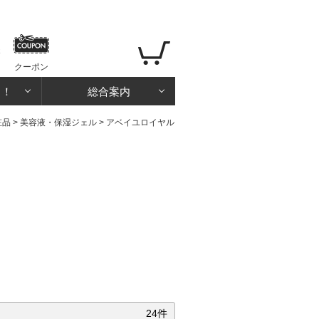
クーポン
る！
総合案内
粧品
>
美容液・保湿ジェル
>
アベイユロイヤル
24件