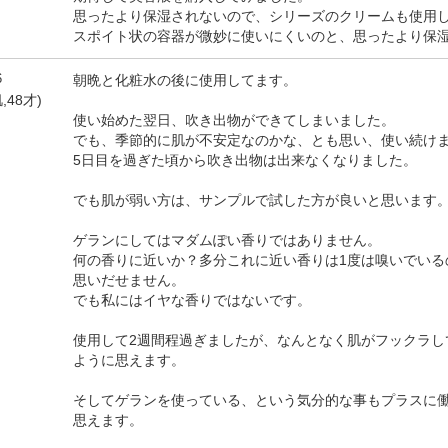
思ったより保湿されないので、シリーズのクリームも使用
スポイト状の容器が微妙に使いにくいのと、思ったより保
6
朝晩と化粧水の後に使用してます。
,48才)
使い始めた翌日、吹き出物ができてしまいました。
でも、季節的に肌が不安定なのかな、とも思い、使い続け
5日目を過ぎた頃から吹き出物は出来なくなりました。
でも肌が弱い方は、サンプルで試した方が良いと思います
ゲランにしてはマダムぽい香りではありません。
何の香りに近いか？多分これに近い香りは1度は嗅いでいる
思いだせません。
でも私にはイヤな香りではないです。
使用して2週間程過ぎましたが、なんとなく肌がフックラし
ように思えます。
そしてゲランを使っている、という気分的な事もプラスに
思えます。