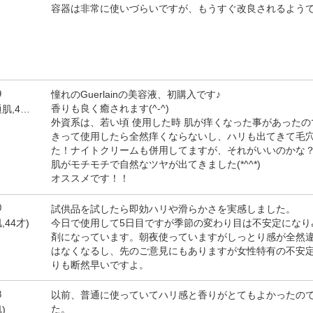
容器は非常に使いづらいですが、もうすぐ改良されるよう
9
憧れのGuerlainの美容液、初購入です♪
香りも良く癒されます(^-^)
by しゅんまま(女性,普通肌,42才)
外資系は、若い頃 使用した時 肌が痒くなった事があった
きって使用したら全然痒くならないし、ハリも出てきて毛
た！ナイトクリームも併用してますが、それがいいのかな
肌がモチモチで自然なツヤが出てきました(*^^*)
オススメです！！
0
試供品を試したら即効ハリや滑らかさを実感しました。
今日で使用して5日目ですが季節の変わり目は不安定になり
,44才)
剤になっています。朝夜使っていますがしっとり感が全然
はなくなるし、先のご意見にもありますが女性特有の不安
りも断然早いですよ。
8
以前、普通に使っていてハリ感と香りがとてもよかったの
た。
)