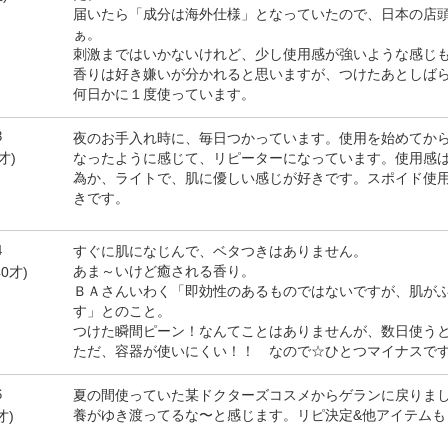
届いたら「成分は海外仕様」となっていたので、日本の店
ぁ。
刺激まではいかないけれど、少し使用感が強いような感じ
香りは好き嫌いが分かれると思いますが、つけたあとしば
何日かに１度使っています。
3
夜のお手入れ時に、毎日つかっています。使用を始めてか
なったように感じて、リピーターになっています。使用感
才)
為か、ライトで、肌に優しい感じが好きです。スポイド使
きです。
4
すぐに肌になじんで、ベタつきはありません。
あま～いけど癒される香り。
0才)
ＢＡさんいわく「即効性のあるものではないですが、肌が
す」とのこと。
つけた瞬間ピーン！なんてことはありませんが、数日使う
ただ、容器が使いにくい！！ なので☆ひとつマイナスで
6
夏の間使っていた某ドクターズコスメからゲランに戻りま
養がゆき渡ってるな〜と感じます。リピ決定&他アイテムも
才)