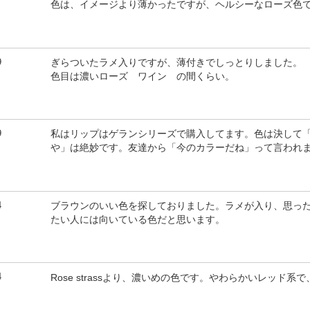
色は、イメージより薄かったですが、ヘルシーなローズ色
9
ぎらついたラメ入りですが、薄付きでしっとりしました。
色目は濃いローズ ワイン の間くらい。
9
私はリップはゲランシリーズで購入してます。色は決して
や」は絶妙です。友達から「今のカラーだね」って言われ
4
ブラウンのいい色を探しておりました。ラメが入り、思っ
たい人には向いている色だと思います。
4
Rose strassより、濃いめの色です。やわらかいレッド系