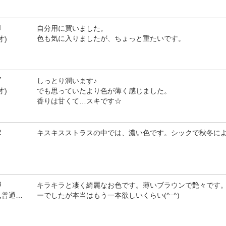
4
自分用に買いました。
色も気に入りましたが、ちょっと重たいです。
才)
7
しっとり潤います♪
でも思っていたより色が薄く感じました。
才)
香りは甘くて…スキです☆
2
キスキスストラスの中では、濃い色です。シックで秋冬に
3
キラキラと凄く綺麗なお色です。薄いブラウンで艶々です
ーでしたが本当はもう一本欲しいくらい(^ｰ^)
by 金トラチャン！(女性,普通肌,57才)