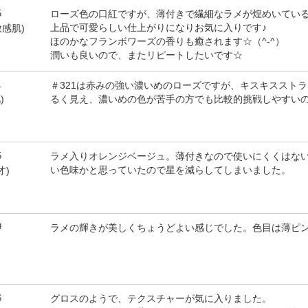
5
ローズ色の口紅ですが、薄付きで繊細なラメが煌めいてい
上品で可愛らしい仕上がりになりお気に入りです♪
敏感肌)
ほのかなフランボワーズの香りも癒されます☆（^-^）
潤いも良いので、またリピートしたいです☆
1
＃321は赤みの強い濃いめのローズですが、キスキススト
るく見え、濃いめの色が苦手の方でも比較的挑戦しやすい
)
5
ラメ入りオレンジベージュ。薄付きなので使いにくくはな
い色味かと思っていたので星を減らしてしまいました。
才)
9
ラメの輝きが美しくちょうどよい感じでした。色目は薄ピ
6
グロスのようで、テクスチャーが気に入りました。