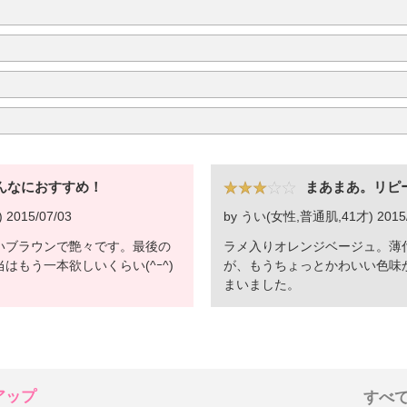
んなにおすすめ！
まあまあ。リピ
015/07/03
by うい(女性,普通肌,41才) 2015/
いブラウンで艶々です。最後の
ラメ入りオレンジベージュ。薄
もう一本欲しいくらい(^ｰ^)
が、もうちょっとかわいい色味
まいました。
アップ
すべ