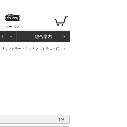
クーポン
る！
総合案内
・リップカラー
>
キスキスストラス
> 口コミ
19件