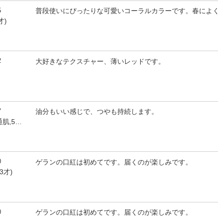
5
普段使いにぴったりな可愛いコーラルカラーです。春によ
才)
2
大好きなテクスチャー、薄いレッドです。
7
油分もいい感じで、つやも持続します。
by cocoちゃん(女性,普通肌,50才)
0
ゲランの口紅は初めてです。届くのが楽しみです。
3才)
0
ゲランの口紅は初めてです。届くのが楽しみです。