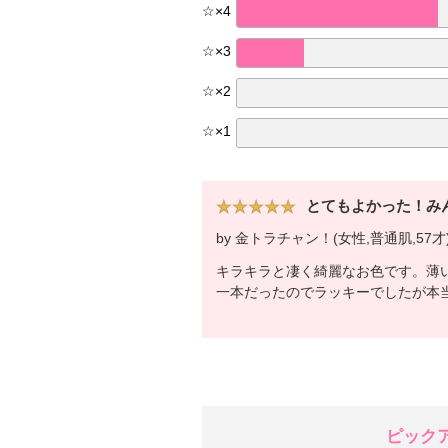
☆
×
4
☆
×
3
☆
×
2
☆
×
1
とてもよかった！み
by 金トラチャン！(女性,普通肌,57才) 2
キラキラと凄く綺麗なお色です。薄
一本だったのでラッキーでしたが本当は
ピック