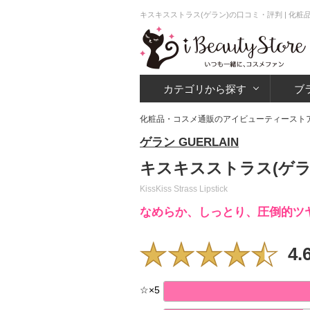
キスキスストラス(ゲラン)の口コミ・評判 | 化
カテゴリから探す
ブ
化粧品・コスメ通販のアイビューティースト
ゲラン GUERLAIN
キスキスストラス(ゲラ
KissKiss Strass Lipstick
なめらか、しっとり、圧倒的ツ
4.
☆
×
5