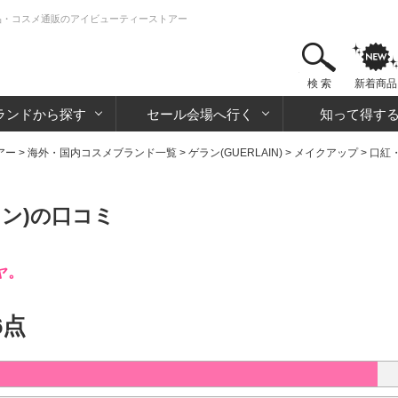
粧品・コスメ通販のアイビューティーストアー
検 索
新着商品
ランドから探す
セール会場へ行く
知って得す
アー
>
海外・国内コスメブランド一覧
>
ゲラン(GUERLAIN)
>
メイクアップ
>
口紅
ン)の口コミ
ヤ。
6点