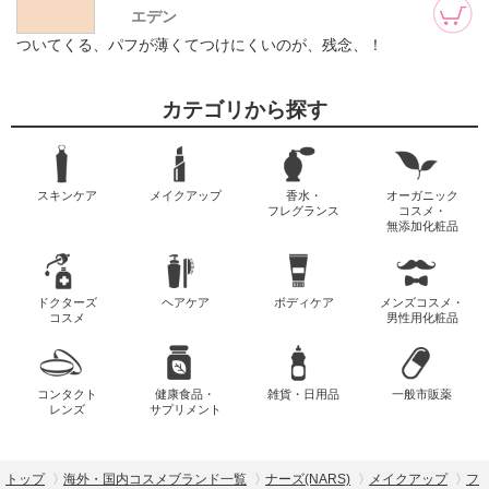
エデン
ついてくる、パフが薄くてつけにくいのが、残念、！
カテゴリから探す
スキンケア
メイクアップ
香水・
オーガニック
フレグランス
コスメ・
無添加化粧品
ドクターズ
ヘアケア
ボディケア
メンズコスメ・
コスメ
男性用化粧品
コンタクト
健康食品・
雑貨・日用品
一般市販薬
レンズ
サプリメント
トップ
海外・国内コスメブランド一覧
ナーズ(NARS)
メイクアップ
フ