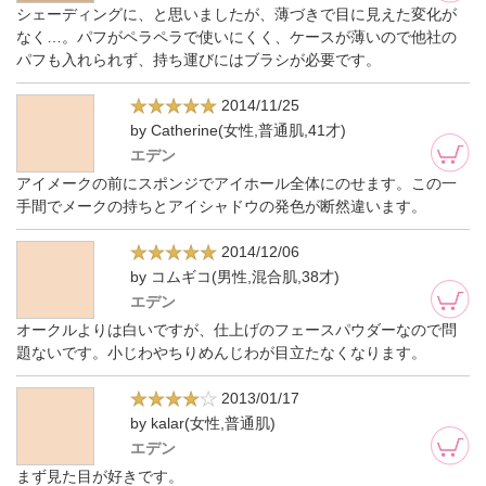
シェーディングに、と思いましたが、薄づきで目に見えた変化が
なく…。パフがペラペラで使いにくく、ケースが薄いので他社の
パフも入れられず、持ち運びにはブラシが必要です。
2014/11/25
by Catherine(女性,普通肌,41才)
エデン
アイメークの前にスポンジでアイホール全体にのせます。この一
手間でメークの持ちとアイシャドウの発色が断然違います。
2014/12/06
by コムギコ(男性,混合肌,38才)
エデン
オークルよりは白いですが、仕上げのフェースパウダーなので問
題ないです。小じわやちりめんじわが目立たなくなります。
2013/01/17
by kalar(女性,普通肌)
エデン
まず見た目が好きです。