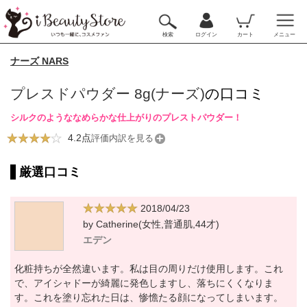
検索
ログイン
カート
メニュー
ナーズ NARS
プレスドパウダー 8g(ナーズ)
の口コミ
シルクのようななめらかな仕上がりのプレストパウダー！
4.2点
評価内訳を見る
厳選口コミ
2018/04/23
by Catherine(女性,普通肌,44才)
エデン
化粧持ちが全然違います。私は目の周りだけ使用します。これ
で、アイシャドーが綺麗に発色しますし、落ちにくくなりま
す。これを塗り忘れた日は、惨憺たる顔になってしまいます。