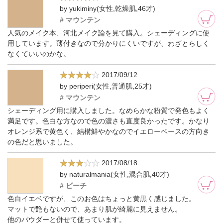
by yukiminy(女性,乾燥肌,46才)
# マウンテン
人気のメイク本、河北メイク論を見て購入。シェーディングに使
用しています。薄付きなので分かりにくいですが、わざとらしく
なくていいのかな。
2017/09/12
by periperi(女性,普通肌,25才)
# マウンテン
シェーディング用に購入しました。なめらかな粉質で発色もよく
満足です。色白な方なので色の濃さも直度良かったです。かなり
オレンジ系で黄色く、結構鮮やかなのでイエローベースの方向き
の色だと思いました。
2017/08/18
by naturalmania(女性,混合肌,40才)
# ビーチ
色白イエベですが、このお色はちょっと黄黒く感じました。
マットで艶もないので、あまり肌が綺麗に見えません。
他のパウダーと併せて使っています。